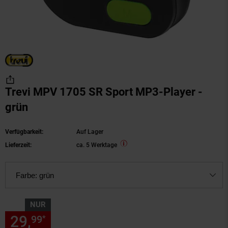
Trevi MPV 1705 SR Sport MP3-Player -
grün
Verfügbarkeit:
Auf Lager
Lieferzeit:
ca. 5 Werktage
Farbe:
grün
NUR
29,
nur 29,
€ Sternchen Fußn
99
99
*