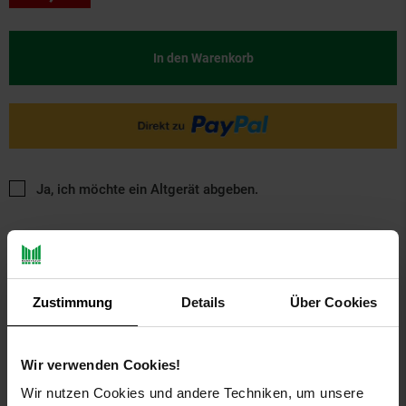
In den Warenkorb
Ja, ich möchte ein Altgerät abgeben.
Zustimmung
Details
Über Cookies
PAYBACK
Wir verwenden Cookies!
Wir nutzen Cookies und andere Techniken, um unsere