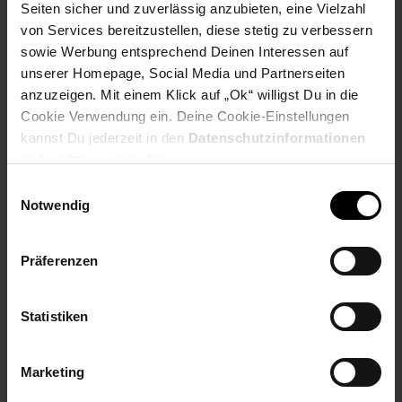
Seiten sicher und zuverlässig anzubieten, eine Vielzahl
Payback Punkte
Basis°Punkte:
14
von Services bereitzustellen, diese stetig zu verbessern
Extra°Punkte:
0
sowie Werbung entsprechend Deinen Interessen auf
unserer Homepage, Social Media und Partnerseiten
anzuzeigen. Mit einem Klick auf „Ok“ willigst Du in die
Produktbeschreibung
Cookie Verwendung ein. Deine Cookie-Einstellungen
kannst Du jederzeit in den
Datenschutzinformationen
Eigenschaften
ändern bzw. widerrufen.
Sport MP3-Player
Einwilligungsauswahl
Notwendig
Micro-SD-Kartenslot bis 32GB
LCD-Display mit ID3 Texterkennung
• USB 2.0
• inkl. Kopfhörer
Präferenzen
• Lithium Akku
• Maße: 52 x 39 x 18 mm
• Befestigungsclip
Statistiken
Artikelnummer: 1738518001
EAN: 8011000822938
Marketing
Artikel gehört zur Kategorie:
MP3-Player