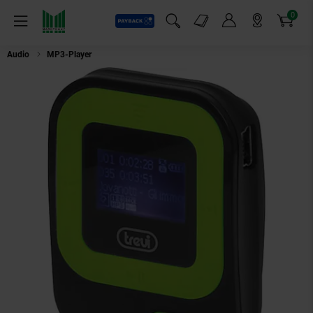
0
Payback
Markt-Angebote
Artikel
Menü
Suchfeld einblenden
Mein Konto
Markt finden
Warenkorb
Audio
MP3-Player
Trevi MPV 1705 SR Sport MP3-Player - grün