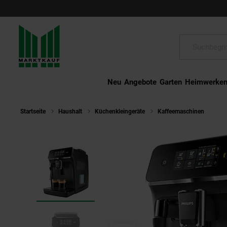
Schließen
Suche:
Neu
Angebote
Garten
Heimwerke
Startseite
Haushalt
Küchenkleingeräte
Kaffeemaschinen
Phi