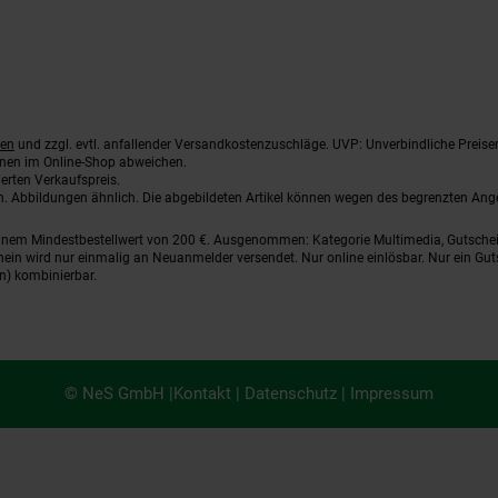
ten
und zzgl. evtl. anfallender Versandkostenzuschläge. UVP: Unverbindliche Preise
nnen im Online-Shop abweichen.
erten Verkaufspreis.
ten. Abbildungen ähnlich. Die abgebildeten Artikel können wegen des begrenzten An
einem Mindestbestellwert von 200 €. Ausgenommen: Kategorie Multimedia, Gutsche
ein wird nur einmalig an Neuanmelder versendet. Nur online einlösbar. Nur ein Gut
n) kombinierbar.
© NeS GmbH |
Kontakt
|
Datenschutz
|
Impressum