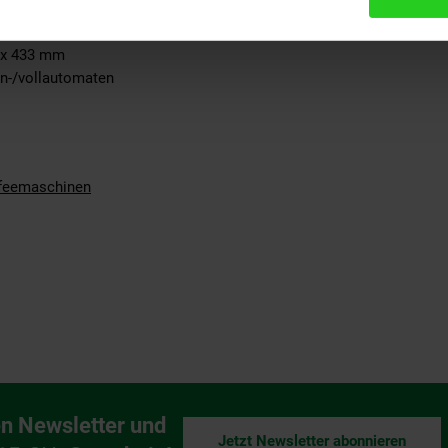
omat, Messlöffel, Wasserhärte-Teststreifen, Schmierfett für Brühgr
1 x 433 mm
n-/vollautomaten
feemaschinen
n Newsletter und
Jetzt Newsletter abonnieren