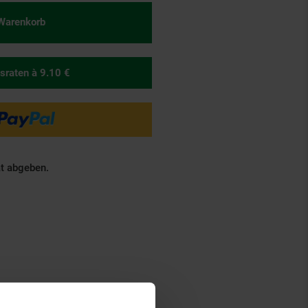
 Warenkorb
sraten
à 9.10 €
ät abgeben.
Altgeräterücknahme