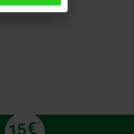
uppe, Bedienungsanleitung
€
15
**