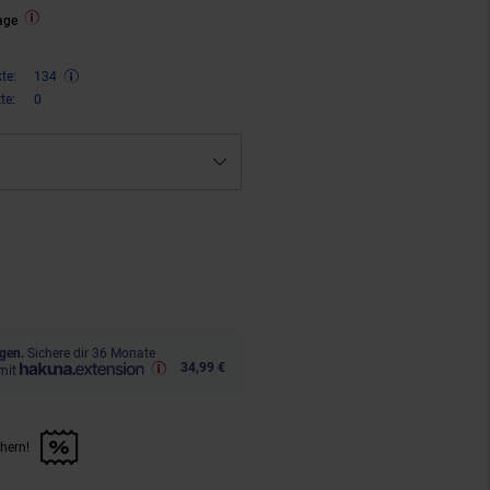
age
te:
134
te:
0
ren 32 Prozent, 269,
€ Sternchen
00
gen.
Sichere dir 36 Monate
34,99 €
mit
chern!
n Artikel sichern!" anwenden