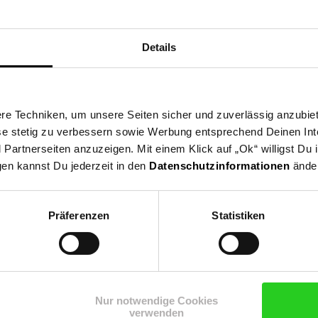
Details
10 ist ein kompakter Kaffeevollautomat für die Zubereitung von Es
mahlwerk sorgt für gleichmäßiges Mahlen und eine optimale Aromaen
nke und Kaffeestärke bequem einstellen. Ein klassischer Milchauf
oder Latte Macchiato. Der 1,8-Liter-Wassertank und der Bohnenbeh
e Techniken, um unsere Seiten sicher und zuverlässig anzubiet
ese stetig zu verbessern sowie Werbung entsprechend Deinen In
artnerseiten anzuzeigen. Mit einem Klick auf „Ok“ willigst Du
gen kannst Du jederzeit in den
Datenschutzinformationen
änder
re Tassen Kaffee ohne häufiges Nachfüllen
lgradstufen für präzise Anpassung der Kaffeeextraktion (Bohnenbe
r Pumpendruck für Espresso mit dichter Crema
drei Kaffeestärken zur individuellen Anpassung
Präferenzen
Statistiken
mer für Cappuccino und Latte Macchiato
l
Nur notwendige Cookies
verwenden