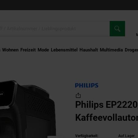
n
Wohnen
Freizeit
Mode
Lebensmittel
Haushalt
Multimedia
Droger
lips EP2220/10 2200 Series Kaffeevollautomat schwarz
Philips EP2220
Kaffeevollaut
Verfügbarkeit:
Auf Lager