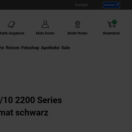
Kontakt
0
Artikel
Markt-Angebote
Mein Konto
Markt finden
Warenkorb
ie
Externer Link:
Reisen
Externer Link:
Fotoshop
Externer Link:
Apotheke
Sale
/10 2200 Series
omat schwarz