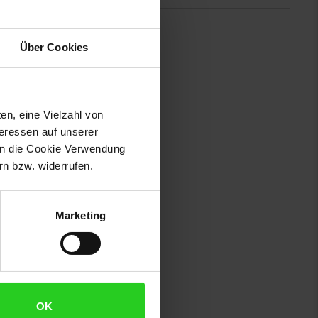
Über Cookies
presso und Kaffee aus frischen
tfaltung. über das intuitive
schäumer ermöglicht zusätzlich
älter sorgen für mehrere Tassen
en, eine Vielzahl von
teressen auf unserer
 in die Cookie Verwendung
n bzw. widerrufen.
hälter: 275 g)
Marketing
OK