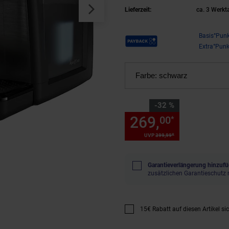
Lieferzeit:
ca. 3 Werkt
Payback Punkte
Basis°Punk
Extra°Punk
Farbe:
schwarz
Sie Sparen 32 Prozent,
-32 %
269,
Sie Spa
00
*
*
UVP
399,
99
UVP : 399,
99
€
Garantieverlängerung hinzufü
zusätzlichen Garantieschutz 
15€ Rabatt auf diesen Artikel si
Promotion "15€ Rabatt auf diese