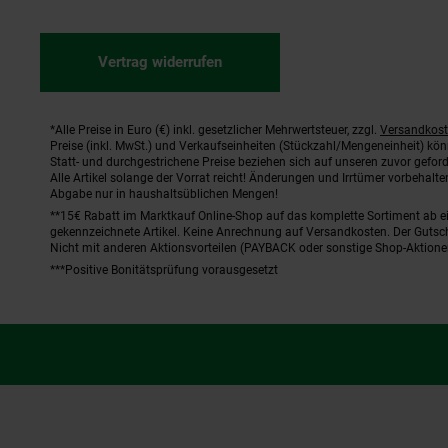
Vertrag widerrufen
*Alle Preise in Euro (€) inkl. gesetzlicher Mehrwertsteuer, zzgl.
Versandkos
Fußnoten
Preise (inkl. MwSt.) und Verkaufseinheiten (Stückzahl/Mengeneinheit) kö
Statt- und durchgestrichene Preise beziehen sich auf unseren zuvor geford
Alle Artikel solange der Vorrat reicht! Änderungen und Irrtümer vorbehal
Abgabe nur in haushaltsüblichen Mengen!
**15€ Rabatt im Marktkauf Online-Shop auf das komplette Sortiment ab 
gekennzeichnete Artikel. Keine Anrechnung auf Versandkosten. Der Gutsch
Nicht mit anderen Aktionsvorteilen (PAYBACK oder sonstige Shop-Aktione
***Positive Bonitätsprüfung vorausgesetzt