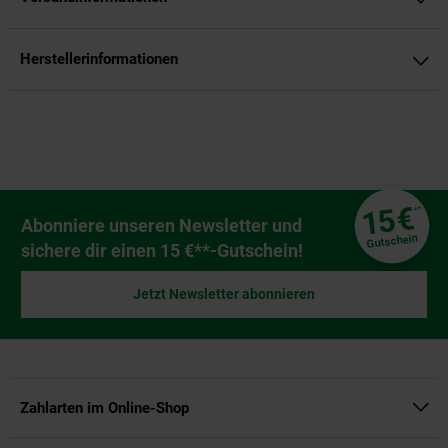
Herstellerinformationen
Fußzeile
€
15
**
Newsletter Anmeldung
Abonniere unseren Newsletter und
Gutschein
sichere dir einen 15 €**-Gutschein!
Jetzt Newsletter abonnieren
Zahlarten im Online-Shop