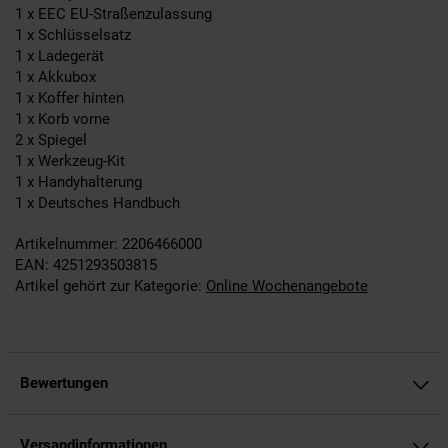
1 x EEC EU-Straßenzulassung
1 x Schlüsselsatz
1 x Ladegerät
1 x Akkubox
1 x Koffer hinten
1 x Korb vorne
2 x Spiegel
1 x Werkzeug-Kit
1 x Handyhalterung
1 x Deutsches Handbuch
Artikelnummer: 2206466000
EAN: 4251293503815
Artikel gehört zur Kategorie:
Online Wochenangebote
Bewertungen
Versandinformationen