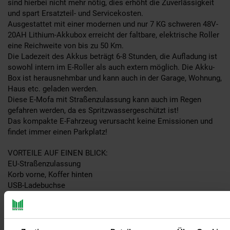
sind hierbei nicht mehr nötig, dies erhöht die Zuverlässigkeit
und spart Ersatzteil- und Servicekosten.
Ausgestattet mit einer modernen und nur 7 KG schweren 48V-
20AH Lithium-Akkubox erreicht der faltbare, elektrische Roller
eine Reichweite von bis zu 50 Km.
Die Ladezeit des Akkus beträgt 6-8 Stunden, die Aufladung ist
sowohl intern im E-Roller als auch extern möglich. Die Akku-
Box ist herausnehmbar und kann auch in der Garage, Wohnung,
Haus etc. geladen werden.
Diese E-Mofa mit Straßenzulassung kann auch im Regen
gefahren werden, da es Spritzwassergeschützt ist!
Das kompakte E-Fahrzeug verursacht keine Emissionen und
findet immer einen Parkplatz!
VORTEILE AUF EINEN BLICK:
EU-Straßenzulassung
Korb vorne, Koffer hinten
USB-Ladebuchse
Mobil-Telefon Halterung
Großer, digitaler Tachometer
LED-Front- und Rücklicht
Höhenverstellbarer Sitz