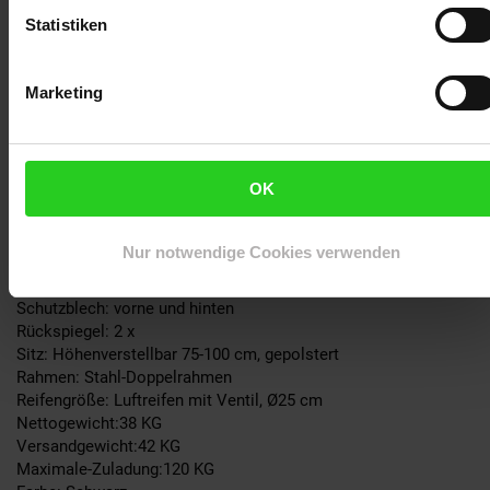
Motorleistung: 1000 Watt
Statistiken
Akku:48V-20AH Lithium Akku
Akkugewicht: 7 KG
Höchstgeschwindigkeit: 45 Km/h
Marketing
Reichweite: ca. 50 km
Ladezeit: 6-8 Stunden
Steigfähigkeit: 8-10 Grad
Anzeigeinstrumente: Digitaler Tacho mit KM-Zähler und
OK
Ladezustandsanzeige, Hupe
Beleuchtung: LED-Front und Rücklicht
Reflektoren: 1x Weiß vorne, 2x Orange seitlich, 1x Rot hinten
Nur notwendige Cookies verwenden
Bremsen: Scheibenbremse vorne und hinten
Federung: Federbein vorne und hinten
Schutzblech: vorne und hinten
Rückspiegel: 2 x
Sitz: Höhenverstellbar 75-100 cm, gepolstert
Rahmen: Stahl-Doppelrahmen
Reifengröße: Luftreifen mit Ventil, Ø25 cm
Nettogewicht:38 KG
Versandgewicht:42 KG
Maximale-Zuladung:120 KG