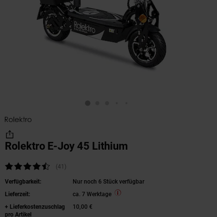
Rolektro E-Joy 45 Lithium
Kundenbewertung: 4,39 von 5 Sternen
(41
Kundenbewertungen
)
Verfügbarkeit:
Nur noch 6 Stück verfügbar
Lieferzeit:
ca. 7 Werktage
+ Lieferkostenzuschlag
10,00 €
pro Artikel