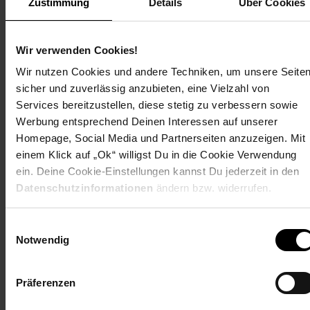
Zustimmung
Details
Über Cookies
Max. Zuladung 120 kg
STARKE AUSTATTUNG
Wir verwenden Cookies!
Der sportliche E-Scooter wird voll ausgestattet geliefert - mit
Korb, Koffer, Handyhalterung,
Wir nutzen Cookies und andere Techniken, um unsere Seite
USB-Ladebuchse, Schlüsselsatz, Akku-Box, Ladegerät und
sicher und zuverlässig anzubieten, eine Vielzahl von
farbigen deutschen Handbuch!
Services bereitzustellen, diese stetig zu verbessern sowie
LED-BELEUCHTUNG
Werbung entsprechend Deinen Interessen auf unserer
Die hochwertigen LED-Lichter vorne und hinten verbrauchen
Homepage, Social Media und Partnerseiten anzuzeigen. Mit
wenig Strom und sorgen für gut beleuchtete Wege und
einem Klick auf „Ok“ willigst Du in die Cookie Verwendung
Sichtbarkeit in der Dunkelheit!
SICHERE FEDERUNG
ein. Deine Cookie-Einstellungen kannst Du jederzeit in den
Eingebaute Stoßdämpfer vorne und hinten gewährleisten
Datenschutzinformationen
ändern bzw. widerrufen.
Fahrkomfort auch auf etwas unebeneren Straßen.
EXTRA STAURAUM
Einwilligungsauswahl
Der Korb vorne und der Koffer hinten verfügen über einen
Notwendig
Stauraum von etwa 30 Liter. Somit können Ihre Einkäufe leicht
transportiert werden!
Präferenzen
TECHNISCHE DATEN
Abmessung (LxBxH): 1240 x 640 x 1010 mm