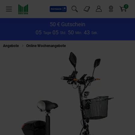
0
Payback
Markt-Angebote
Artikel
Menü
Suchfeld einblenden
Mein Konto
Markt finden
Warenkorb
50 € Gutschein
0
5
0
5
5
0
4
3
Tage
Std.
Min.
Sek.
Angebote
Online Wochenangebote
Rolektro E-Joy 45 Lithium