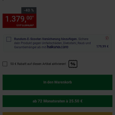
Sie Sparen 40 Prozent,
-40 %
1.379,
Sie Sparen 40 Prozent,
00
*
*
UVP
2.299,
00
UVP : 2299,
00
€
Rundum-E-Scooter-Versicherung hinzufügen.
Sichere
dein Produkt gegen Unfallschäden, Diebstahl, Raub und
179,99 €
Garantiemängel ab mit
50 € Rabatt auf diesen Artikel aktivieren!
Promotion "50 € Rabatt auf diesen Artikel aktivieren!" anwenden
In den Warenkorb
ab 72 Monatsraten
à 25.50 €