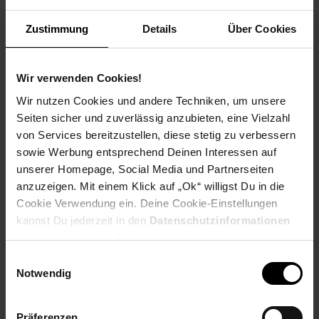
zu manövrieren!
Zustimmung
Details
Über Cookies
Die Version 3 des Rolektro E­Quads 25 ist mit einem
hochwertigen Lithium Akku
ausgestattet. Dieser ermöglicht erstmals auch den
Wir verwenden Cookies!
Ladevorgang außerhalb des E­Quads.
Wir nutzen Cookies und andere Techniken, um unsere
Es befindet sich reichlich Stauraum im Fahrzeug. Nicht nur
Seiten sicher und zuverlässig anzubieten, eine Vielzahl
das große Topcase bietet
von Services bereitzustellen, diese stetig zu verbessern
reichlich Staumöglichkeit, sondern es findet sich auch Platz
sowie Werbung entsprechend Deinen Interessen auf
unter dem Sitz sowie in dem
kleinen Ablagefach mit Getränkehalterung vorne.
unserer Homepage, Social Media und Partnerseiten
anzuzeigen. Mit einem Klick auf „Ok“ willigst Du in die
Das Rolektro E­Quad 25 V.3 ist Ihre Mobilitätsgarantie für den
Cookie Verwendung ein. Deine Cookie-Einstellungen
Nahbereich und vereinbart
kannst Du jederzeit in den
Datenschutzinformationen
Fahrsicherheit, Komfort und Fahrfreude auf einzigartige Weise
ändern bzw. widerrufen.
zu einem überraschend günstigen
Preis!
Einwilligungsauswahl
Notwendig
Rolektro ist eine innovative deutsche Marke mit über 10­
jähriger Vertriebs­ und Serviceerfahrung.
Alle Ersatzteile sind in Deutschland lagernd.
Präferenzen