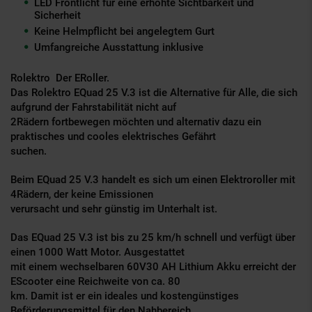
LED ­Frontlicht für eine erhöhte Sichtbarkeit und
Sicherheit
Keine Helmpflicht bei angelegtem Gurt
Umfangreiche Ausstattung inklusive
Rolektro ­ Der E­Roller.
Das Rolektro E­Quad 25 V.3 ist die Alternative für Alle, die sich
aufgrund der Fahrstabilität nicht auf
2­Rädern fortbewegen möchten und alternativ dazu ein
praktisches und cooles elektrisches Gefährt
suchen.
Beim E­Quad 25 V.3 handelt es sich um einen Elektroroller mit
4­Rädern, der keine Emissionen
verursacht und sehr günstig im Unterhalt ist.
Das E­Quad 25 V.3 ist bis zu 25 km/h schnell und verfügt über
einen 1000 Watt Motor. Ausgestattet
mit einem wechselbaren 60V­30 AH Lithium Akku erreicht der
E­Scooter eine Reichweite von ca. 80
km. Damit ist er ein ideales und kostengünstiges
Beförderungsmittel für den Nahbereich.