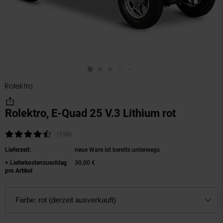
Rolektro, E-Quad 25 V.3 Lithium rot
(Produkt 
Kundenbewertung: 4,68 von 5 Sternen
(159
Kundenbewertungen
)
Lieferzeit:
neue Ware ist bereits unterwegs
+ Lieferkostenzuschlag
30,00 €
pro Artikel
Farbe:
rot (derzeit ausverkauft)