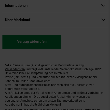
Informationen
Über Marktkauf
Vertrag widerrufen
*Alle Preise in Euro (€) inkl. gesetzlicher Mehrwertsteuer, zzgl.
Fußnoten
Versandkosten
und zzgl. evtl. anfallender Versandkostenzuschläge. UVP:
Unverbindliche Preisempfehlung des Herstellers.
Preise (inkl. MwSt.) und Verkaufseinheiten (Stückzahl/Mengeneinheit)
können im Online-Shop abweichen.
Statt- und durchgestrichene Preise beziehen sich auf unseren zuvor
geforderten Verkaufspreis.
Alle Artikel solange der Vorrat reicht! Änderungen und Irrtümer vorbehalten.
Abbildungen ähnlich. Die abgebildeten Artikel können wegen des
begrenzten Angebots schon am ersten Tag ausverkauft sein.
Abgabe nur in haushaltsüblichen Mengen!
**15€ Rabatt im Marktkauf Online-Shop auf das komplette Sortiment ab