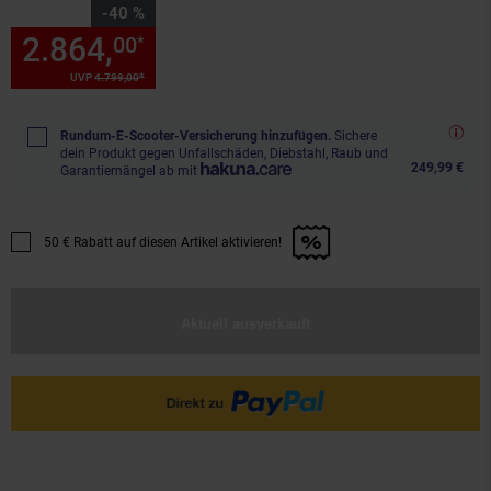
Sie Sparen 40 Prozent,
-40 %
2.864,
Sie Sparen 40 Prozent,
00
*
*
UVP
4.799,
00
UVP : 4799,
00
€
Rundum-E-Scooter-Versicherung hinzufügen.
Sichere
dein Produkt gegen Unfallschäden, Diebstahl, Raub und
249,99 €
Garantiemängel ab mit
50 € Rabatt auf diesen Artikel aktivieren!
Promotion "50 € Rabatt auf diesen Artikel aktivieren!" anwenden
Aktuell ausverkauft