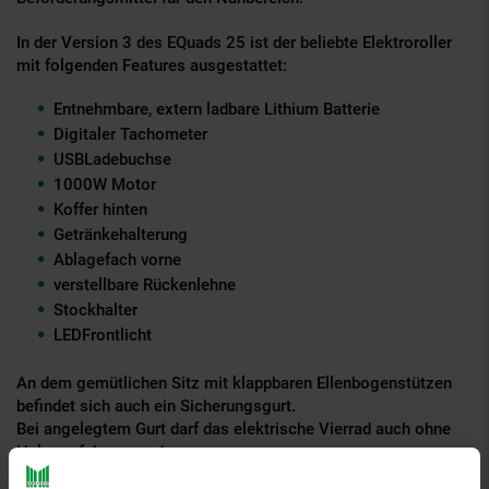
In der Version 3 des E­Quads 25 ist der beliebte Elektroroller
mit folgenden Features ausgestattet:
Entnehmbare, extern ladbare Lithium Batterie
Digitaler Tachometer
USB­Ladebuchse
1000W Motor
Koffer hinten
Getränkehalterung
Ablagefach vorne
verstellbare Rückenlehne
Stockhalter
LED­Frontlicht
An dem gemütlichen Sitz mit klappbaren Ellenbogenstützen
befindet sich auch ein Sicherungsgurt.
Bei angelegtem Gurt darf das elektrische Vierrad auch ohne
Helm gefahren werden.
Das E­Quad 25 V.3 ist Dank des Rückwärtsganges sehr leicht