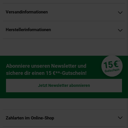
Versandinformationen
Herstellerinformationen
Fußzeile
€
15
**
Newsletter Anmeldung
Abonniere unseren Newsletter und
Gutschein
sichere dir einen 15 €**-Gutschein!
Jetzt Newsletter abonnieren
Zahlarten im Online-Shop