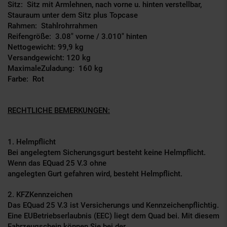
Sitz: Sitz mit Armlehnen, nach vorne u. hinten verstellbar,
Stauraum unter dem Sitz plus Topcase
Rahmen: Stahlrohrrahmen
Reifengröße: 3.0­8" vorne / 3.0­10" hinten
Nettogewicht: 99,9 kg
Versandgewicht: 120 kg
Maximale­Zuladung: 160 kg
Farbe: Rot
RECHTLICHE BEMERKUNGEN:
1. Helmpflicht
Bei angelegtem Sicherungsgurt besteht keine Helmpflicht.
Wenn das E­Quad 25 V.3 ohne
angelegten Gurt gefahren wird, besteht Helmpflicht.
2. KFZ­Kennzeichen
Das E­Quad 25 V.3 ist Versicherungs­ und Kennzeichenpflichtig.
Eine EU­Betriebserlaubnis (EEC) liegt dem Quad bei. Mit diesem
Fahrzeugschein können Sie bei der