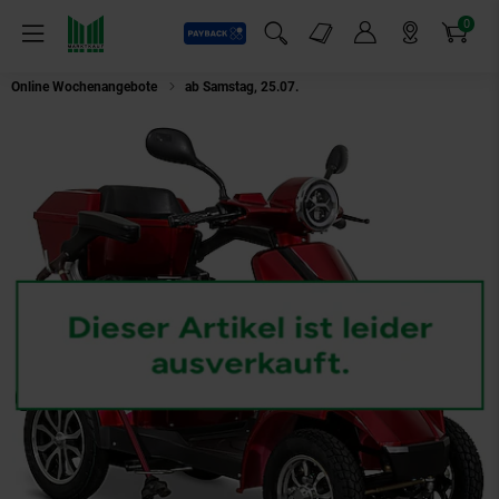
0
Payback
Markt-Angebote
Artikel
Menü
Suchfeld einblenden
Mein Konto
Markt finden
Warenkorb
Online Wochenangebote
ab Samstag, 25.07.
Rolektro, E-Quad 25 V.3 Lith