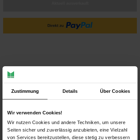
Aktuell ausverkauft
PAYBACK
Zustimmung
Details
Über Cookies
Payback Punkte
Basis°Punkte:
19
Wir verwenden Cookies!
Extra°Punkte:
0
Wir nutzen Cookies und andere Techniken, um unsere
Seiten sicher und zuverlässig anzubieten, eine Vielzahl
Produktbeschreibung
von Services bereitzustellen, diese stetig zu verbessern