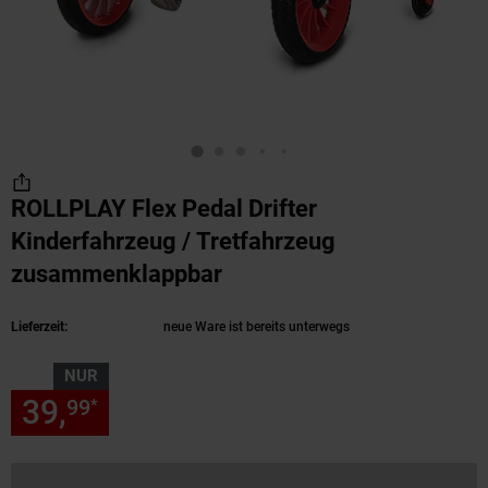
ROLLPLAY Flex Pedal Drifter
Kinderfahrzeug / Tretfahrzeug
zusammenklappbar
(Produkt aktuell ausverk
Lieferzeit:
neue Ware ist bereits unterwegs
NUR
39,
nur 39,
€ Sternchen Fußn
99
99
*