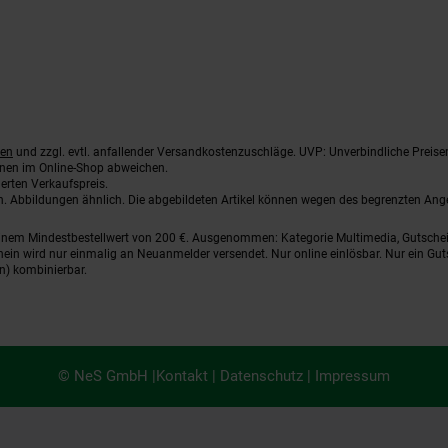
ten
und zzgl. evtl. anfallender Versandkostenzuschläge. UVP: Unverbindliche Preise
nnen im Online-Shop abweichen.
erten Verkaufspreis.
ten. Abbildungen ähnlich. Die abgebildeten Artikel können wegen des begrenzten An
einem Mindestbestellwert von 200 €. Ausgenommen: Kategorie Multimedia, Gutsche
ein wird nur einmalig an Neuanmelder versendet. Nur online einlösbar. Nur ein Gut
n) kombinierbar.
© NeS GmbH |
Kontakt
|
Datenschutz
|
Impressum