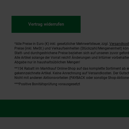
Vertrag widerrufen
*Alle Preise in Euro (€) inkl. gesetzlicher Mehrwertsteuer, zzgl.
Versandkos
Fußnoten
Preise (inkl. MwSt.) und Verkaufseinheiten (Stückzahl/Mengeneinheit) kö
Statt- und durchgestrichene Preise beziehen sich auf unseren zuvor geford
Alle Artikel solange der Vorrat reicht! Änderungen und Irrtümer vorbehal
Abgabe nur in haushaltsüblichen Mengen!
**15€ Rabatt im Marktkauf Online-Shop auf das komplette Sortiment ab 
gekennzeichnete Artikel. Keine Anrechnung auf Versandkosten. Der Gutsch
Nicht mit anderen Aktionsvorteilen (PAYBACK oder sonstige Shop-Aktione
***Positive Bonitätsprüfung vorausgesetzt