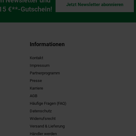
n Newsletter und
Jetzt Newsletter abonnieren
ng
 15 €**-Gutschein!
Informationen
Kontakt
Impressum
Partnerprogramm
Presse
Karriere
AGB
Häufige Fragen (FAQ)
Datenschutz
Widerrufsrecht
Versand & Lieferung
Händler werden