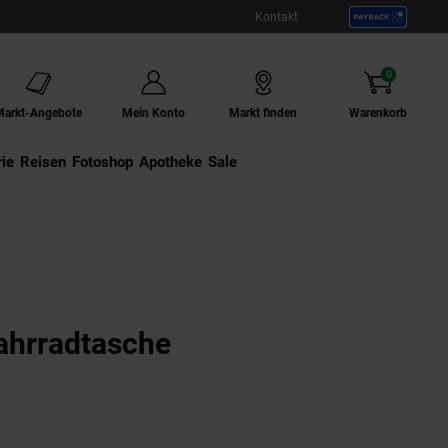
Kontakt
0
Artikel
Markt-Angebote
Mein Konto
Markt finden
Warenkorb
ie
Externer Link:
Reisen
Externer Link:
Fotoshop
Externer Link:
Apotheke
Sale
hrradtasche
ngen