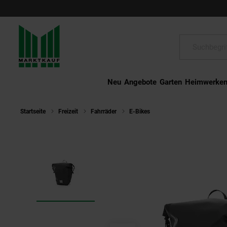
Schließen
Suche:
Neu
Angebote
Garten
Heimwerke
Startseite
Freizeit
Fahrräder
E-Bikes
SachsenRAD Fahrradta