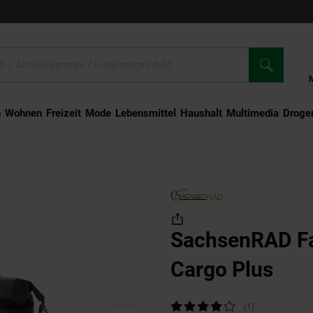
n
Wohnen
Freizeit
Mode
Lebensmittel
Haushalt
Multimedia
Droger
sche Cargo Plus
SachsenRAD Fa
Cargo Plus
Kundenbewertung: 4 von 5 Sternen
(1
Kundenbewertu
)