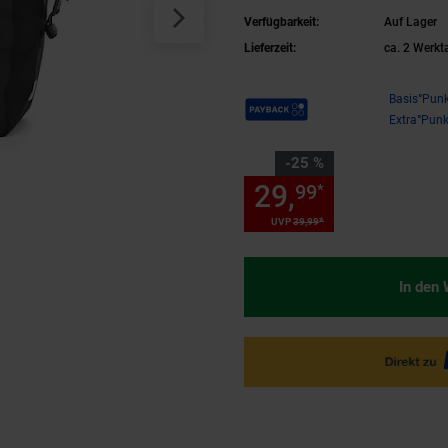
Verfügbarkeit:
Auf Lager
Lieferzeit:
ca. 2 Werkt
Payback Punkte
Basis°Punk
Extra°Punk
Sie Sparen 25 Prozent,
-25 %
29,
Sie Spare
99
*
*
UVP
39,
99
UVP : 39,
99
€
In den