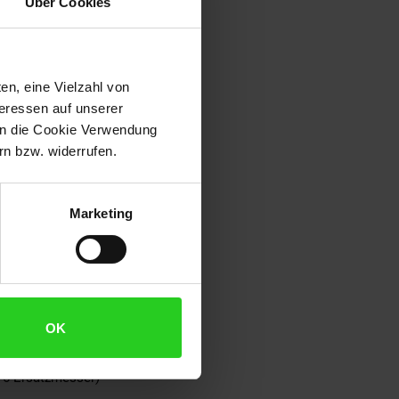
Über Cookies
bis zu 600 m2. Die Steuerung
legen lässt. Der Aufbau erfolgt
von 20 bis 60 mm individuell
 diese nicht zusätzlich
en, eine Vielzahl von
teressen auf unserer
 in die Cookie Verwendung
n bzw. widerrufen.
Marketing
OK
, 6 Ersatzmesser)