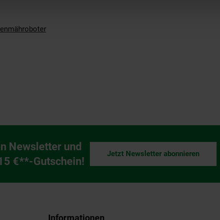
enmähroboter
n Newsletter und
Jetzt Newsletter abonnieren
ng
 15 €**-Gutschein!
Informationen