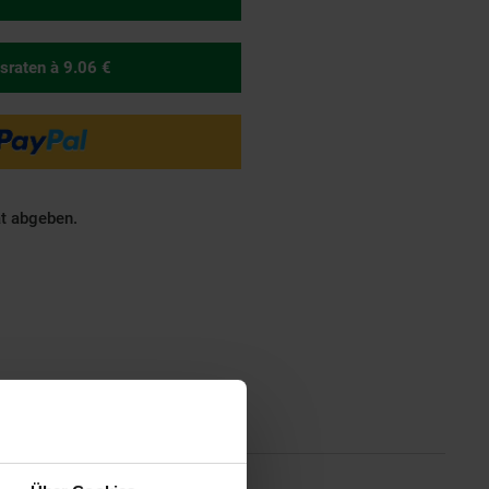
sraten
à 9.06 €
ät abgeben.
ionen
Altgeräterücknahme