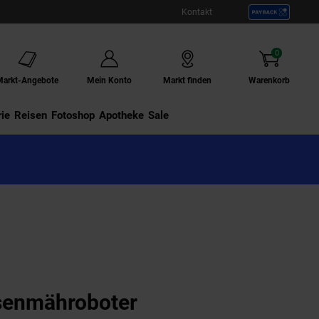
Kontakt
0
Artikel
Markt-Angebote
Mein Konto
Markt finden
Warenkorb
ie
Externer Link:
Reisen
Externer Link:
Fotoshop
Externer Link:
Apotheke
Sale
senmähroboter