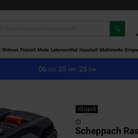
n
Wohnen
Freizeit
Mode
Lebensmittel
Haushalt
Multimedia
Droger
0
6
3
5
2
4
Std.
Min.
Sek.
h Rasenmähroboter RoboCut XL600
Scheppach Ra