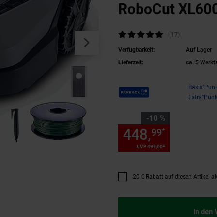
RoboCut XL60
Kundenbewertung: 4,82 von 5 Sterne
(17
Kundenbewert
)
Verfügbarkeit:
Auf Lager
Lieferzeit:
ca. 5 Werkt
Payback Punkte
Basis°Punk
Extra°Punk
Sie Sparen 10 Prozent,
-10 %
448,
Sie Spa
99
*
*
UVP
499,
00
UVP : 499,
00
€
20 € Rabatt auf diesen Artikel ak
Promotion "20 € Rabatt auf dies
In den