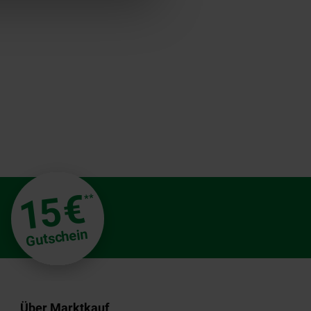
€
15
**
Gutschein
Über Marktkauf