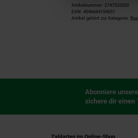
Artikelnummer: 2747532000
EAN: 4046664154051
Artikel gehört zur Kategorie:
Ras
Fußzeile
Abonniere unsere
Newsletter Anmeldu
sichere dir einen
Zahlarten im Online-Shop