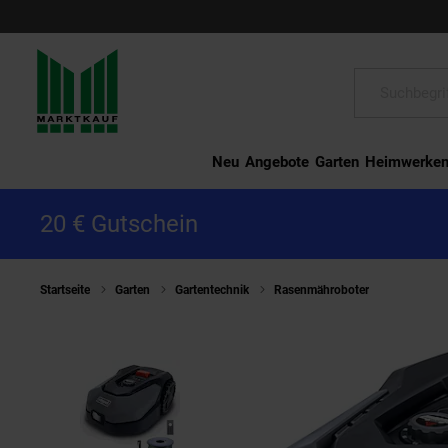
Schließen
Suche:
Neu
Angebote
Garten
Heimwerke
20 € Gutschein
Startseite
Garten
Gartentechnik
Rasenmähroboter
Scheppac