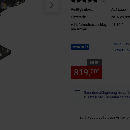
(6
Kundenbewertu
)
Verfügbarkeit:
Auf Lager
Lieferzeit:
ca. 5 Werkt
+ Lieferkostenzuschlag
49,90 €
pro Artikel
Payback Punkte
Basis°Punk
Extra°Punk
NUR
819,
nur 819
00
*
Garantieverlängerung hinzufü
zusätzlichen Garantieschutz 
30 € Rabatt auf diesen Artikel ak
Promotion "30 € Rabatt auf dies