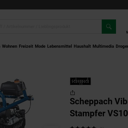
n
Wohnen
Freizeit
Mode
Lebensmittel
Haushalt
Multimedia
Droger
ations-Stampfer VS1000
Scheppach Vib
Stampfer VS1
Kundenbewertung: 4,83 von 5 Sterne