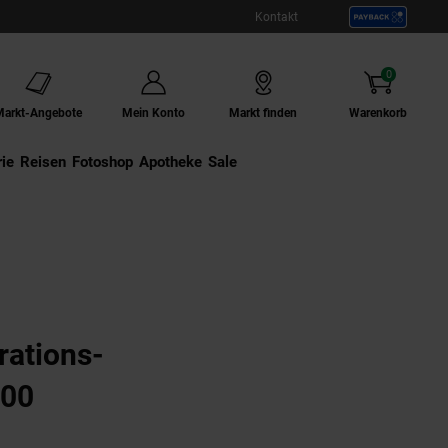
Kontakt
0
Artikel
Markt-Angebote
Mein Konto
Markt finden
Warenkorb
ie
Externer Link:
Reisen
Externer Link:
Fotoshop
Externer Link:
Apotheke
Sale
rations-
000
n