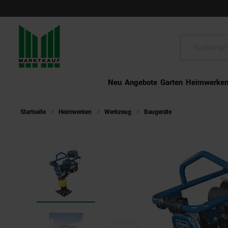
Schließen
Suche:
Neu
Angebote
Garten
Heimwerke
Startseite
Heimwerken
Werkzeug
Baugeräte
Scheppach Vibr