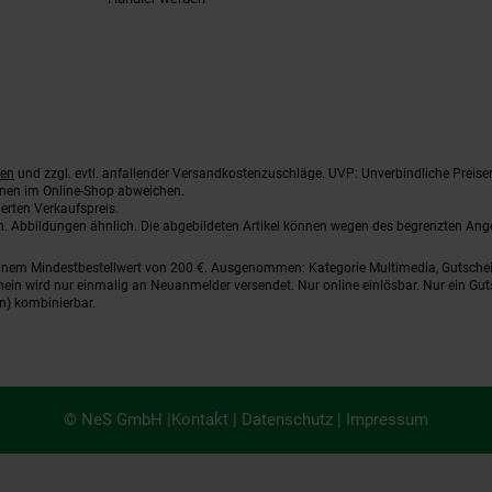
ten
und zzgl. evtl. anfallender Versandkostenzuschläge. UVP: Unverbindliche Preise
nnen im Online-Shop abweichen.
erten Verkaufspreis.
ten. Abbildungen ähnlich. Die abgebildeten Artikel können wegen des begrenzten An
einem Mindestbestellwert von 200 €. Ausgenommen: Kategorie Multimedia, Gutsche
ein wird nur einmalig an Neuanmelder versendet. Nur online einlösbar. Nur ein Gut
n) kombinierbar.
© NeS GmbH |
Kontakt
|
Datenschutz
|
Impressum