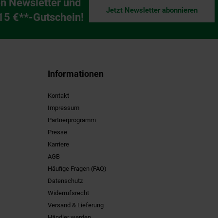
n Newsletter und
Jetzt Newsletter abonnieren
ng
 15 €**-Gutschein!
Informationen
Kontakt
Impressum
Partnerprogramm
Presse
Karriere
AGB
Häufige Fragen (FAQ)
Datenschutz
Widerrufsrecht
Versand & Lieferung
Händler werden