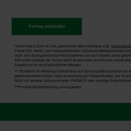
Vertrag widerrufen
*Alle Preise in Euro (€) inkl. gesetzlicher Mehrwertsteuer, zzgl.
Versandkos
Fußnoten
Preise (inkl. MwSt.) und Verkaufseinheiten (Stückzahl/Mengeneinheit) kö
Statt- und durchgestrichene Preise beziehen sich auf unseren zuvor geford
Alle Artikel solange der Vorrat reicht! Änderungen und Irrtümer vorbehal
Abgabe nur in haushaltsüblichen Mengen!
**15€ Rabatt im Marktkauf Online-Shop auf das komplette Sortiment ab 
gekennzeichnete Artikel. Keine Anrechnung auf Versandkosten. Der Gutsch
Nicht mit anderen Aktionsvorteilen (PAYBACK oder sonstige Shop-Aktione
***Positive Bonitätsprüfung vorausgesetzt