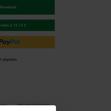
 Warenkorb
sraten
à 15.14 €
ät abgeben.
ionen
Altgeräterücknahme