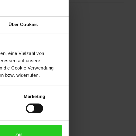
 von Schotter, Sand oder Erde
Über Cookies
stellen. Der leistungsstarke 4,1
0 bis 650 /min sorgen für
en, eine Vielzahl von
 direkt an der Hauswand
teressen auf unserer
 in die Cookie Verwendung
n bzw. widerrufen.
Marketing
OK