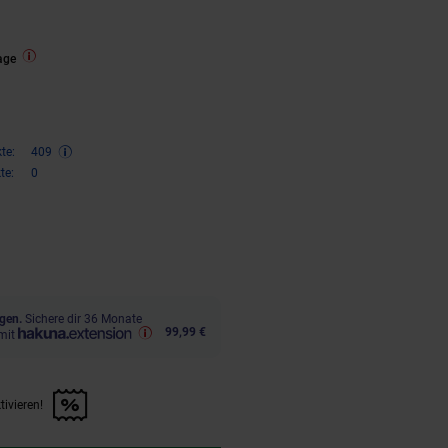
ngen
age
te:
409
te:
0
,
€ Sternchen Fußnote, Details 
00
gen.
Sichere dir 36 Monate
99,99 €
mit
tivieren!
en Artikel aktivieren!" anwenden