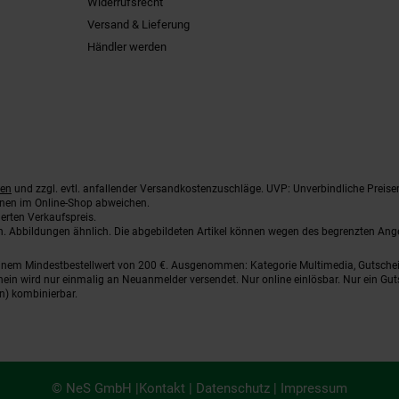
Widerrufsrecht
Versand & Lieferung
Händler werden
ten
und zzgl. evtl. anfallender Versandkostenzuschläge. UVP: Unverbindliche Preise
nnen im Online-Shop abweichen.
erten Verkaufspreis.
ten. Abbildungen ähnlich. Die abgebildeten Artikel können wegen des begrenzten An
einem Mindestbestellwert von 200 €. Ausgenommen: Kategorie Multimedia, Gutsche
ein wird nur einmalig an Neuanmelder versendet. Nur online einlösbar. Nur ein Gut
n) kombinierbar.
© NeS GmbH |
Kontakt
|
Datenschutz
|
Impressum