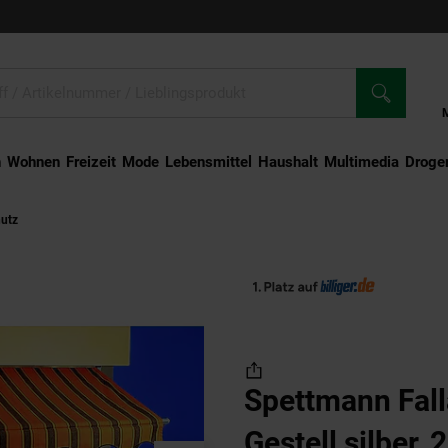
n
Wohnen
Freizeit
Mode
Lebensmittel
Haushalt
Multimedia
Droger
hutz
Spettmann Fallarmmarkisen Gestell silber, 250x160 cm Dessin 5961 orang
Spettmann Fal
Gestell silber,