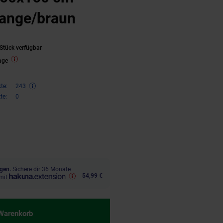
range/braun
Stück verfügbar
age
te:
243
te:
0
,
€ Sternchen Fußnote, Details 
99
gen.
Sichere dir 36 Monate
54,99 €
mit
 Warenkorb