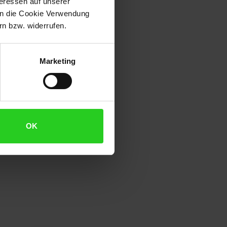
teressen auf unserer
 in die Cookie Verwendung
n bzw. widerrufen.
Marketing
OK