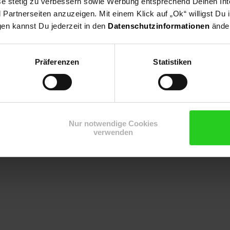
ese stetig zu verbessern sowie Werbung entsprechend Deinen In
artnerseiten anzuzeigen. Mit einem Klick auf „Ok“ willigst Du
nge 130cm
gen kannst Du jederzeit in den
Datenschutzinformationen
änder
n 210 – 280 cm.
her Umbau auf Bedienungsseite links bei Montage)
Präferenzen
Statistiken
Nur notwendige Cookies
kisen & Sichtschutz
verwenden
utscheinaktionen ausgeschlossen.