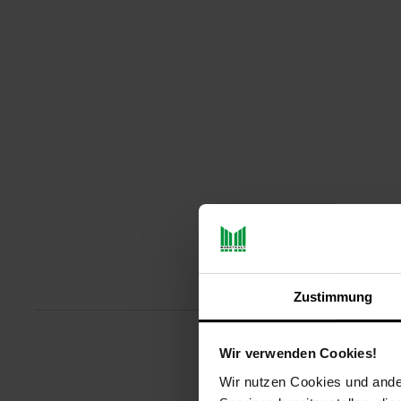
Produ
Zustimmung
Wir verwenden Cookies!
Die Fallarmmarkise LINE überzeu
Wir nutzen Cookies und ander
Markise wird ohne Bohrung, zwi