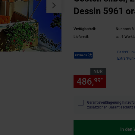
Dessin 5961 o
Verfügbarkeit:
Nur noch 8 
Lieferzeit:
ca. 9 Werkt
Payback Punkte
Basis°Punk
Extra°Punk
NUR
486,
nur 486
99
*
Garantieverlängerung hinzufü
zusätzlichen Garantieschutz 
In den