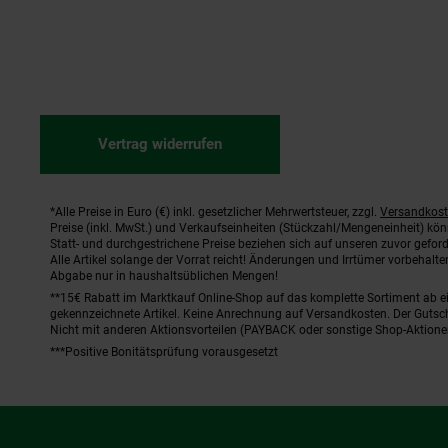
Vertrag widerrufen
*Alle Preise in Euro (€) inkl. gesetzlicher Mehrwertsteuer, zzgl.
Versandkos
Fußnoten
Preise (inkl. MwSt.) und Verkaufseinheiten (Stückzahl/Mengeneinheit) kö
Statt- und durchgestrichene Preise beziehen sich auf unseren zuvor geford
Alle Artikel solange der Vorrat reicht! Änderungen und Irrtümer vorbehal
Abgabe nur in haushaltsüblichen Mengen!
**15€ Rabatt im Marktkauf Online-Shop auf das komplette Sortiment ab 
gekennzeichnete Artikel. Keine Anrechnung auf Versandkosten. Der Gutsch
Nicht mit anderen Aktionsvorteilen (PAYBACK oder sonstige Shop-Aktione
***Positive Bonitätsprüfung vorausgesetzt