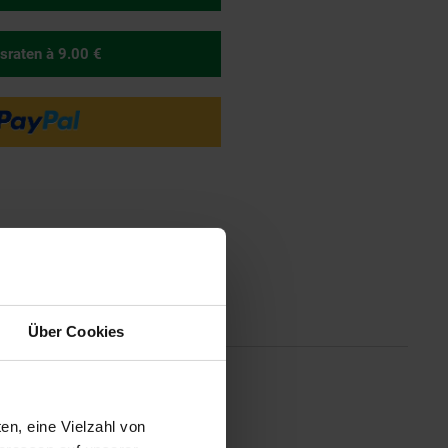
sraten
à 9.00 €
tionen
Über Cookies
einfache Montagemöglichkeit. Die
en, eine Vielzahl von
 eignet sich die LINE besonders