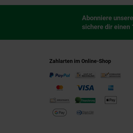
Fußzeile
Abonniere unsere
Newsletter Anmeldu
sichere dir einen
Zahlarten im Online-Shop