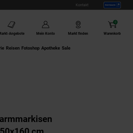
Kontakt
0
Artikel
Markt-Angebote
Mein Konto
Markt finden
Warenkorb
ie
Externer Link:
Reisen
Externer Link:
Fotoshop
Externer Link:
Apotheke
Sale
e/braun
larmmarkisen
 250x160 cm