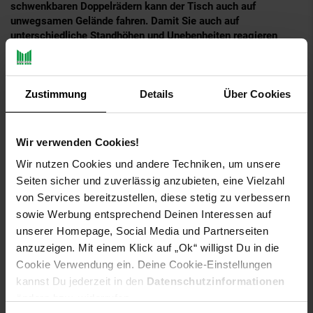
schwenkbaren Doppelrädern kann der Tisch auch auf
unwegsamen Gelände fahren. Damit Sie auch auf
unterschiedliche Standhöhen und Unebenheiten reagieren
können, kann der Tisch an den hinteren Standbeinen bis zu 30
mm höhenverstellt werden.
Sie möchten auch spielen, wenn Sie alleine sind? Kein
Zustimmung
Details
Über Cookies
Problem, denn dieser Tischtennis-Tisch verfügt über eine
Playback-Stellung.
Wir verwenden Cookies!
Wir nutzen Cookies und andere Techniken, um unsere
Einsatzbereich: Indoor (nicht wetterfest)
Seiten sicher und zuverlässig anzubieten, eine Vielzahl
Hallentisch, nicht wetterfest
von Services bereitzustellen, diese stetig zu verbessern
Nur geeignet für trockene Räume innerhalb eines
sowie Werbung entsprechend Deinen Interessen auf
Gebäudes
unserer Homepage, Social Media und Partnerseiten
Nicht beständig bei Hitze, Kälte, direkter
anzuzeigen. Mit einem Klick auf „Ok“ willigst Du in die
Sonneneinstrahlung und Feuchtigkeit (relative
Cookie Verwendung ein. Deine Cookie-Einstellungen
Luftfeuchtigkeit über 60 %)
kannst Du jederzeit in den
Datenschutzinformationen
Internationales Turniermaß
Oberfläche: Feinspanplatte 19 mm, Rahmenprofil 50 mm
ändern bzw. widerrufen.