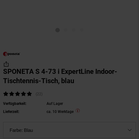
SPONETA S 4-73 i ExpertLine Indoor-
Tischtennis-Tisch, blau
Kundenbewertung: 4,82 von 5 Sternen
(22
Kundenbewertungen
)
Verfügbarkeit:
Auf Lager
Lieferzeit:
ca. 10 Werktage
Farbe:
Blau