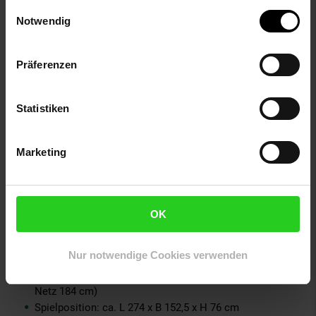
Untergestell: Vierkantprofilrohr 30 x 30 mm, reinorange,
Einwilligungsauswahl
pulverbeschichtet
Notwendig
Netzgarnitur: Perfekt-EN-stationär-compact,
höhenverstellbar
Verriegelung: Bügel-System - entriegelt beide Sicherungen
Präferenzen
gleichzeitig. Automatisches einrasten in Abstell- und
Spielstellung
Räder: 4 Doppelräder Ø 128 mm mit Gummilauffläche,
Statistiken
alle Räder schwenkbar
Ballhalter: Seitlich angebracht für je 4 Bälle
Höhenversteller an den hinteren Standbeinen (bis zu 30
Marketing
mm)
Playback-Stellung für das Alleintraining
Inklusive Montageanleitung und Benutzerinformation
OK
Maße und Gewicht
Nur notwendige Cookies verwenden
Abstellposition: ca. L 152,5 x H 155 x B 72 cm (Länge mit
Netz 184 cm)
Spielposition: ca. L 274 x B 152,5 x H 76 cm