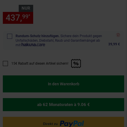
NUR
437,
nur 437,
€ Sternchen Fu
99
99
*
Rundum-Schutz hinzufügen.
Sichere dein Produkt gegen
Unfallschäden, Diebstahl, Raub und Garantiemängel ab
39,99 €
mit
15€ Rabatt auf diesen Artikel sichern!
Promotion "15€ Rabatt auf diesen Artikel sichern!" anwenden
In den Warenkorb
ab 62 Monatsraten
à 9.06 €