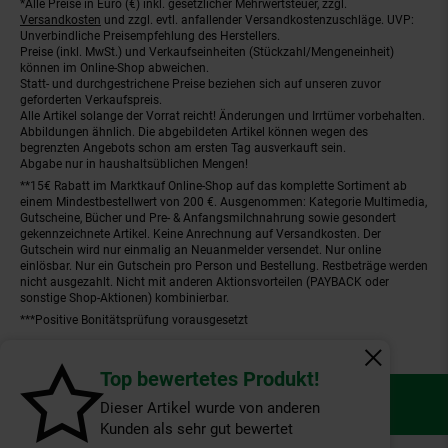
*Alle Preise in Euro (€) inkl. gesetzlicher Mehrwertsteuer, zzgl.
Fußnoten
Versandkosten
und zzgl. evtl. anfallender Versandkostenzuschläge. UVP:
Unverbindliche Preisempfehlung des Herstellers.
Preise (inkl. MwSt.) und Verkaufseinheiten (Stückzahl/Mengeneinheit)
können im Online-Shop abweichen.
Statt- und durchgestrichene Preise beziehen sich auf unseren zuvor
geforderten Verkaufspreis.
Alle Artikel solange der Vorrat reicht! Änderungen und Irrtümer vorbehalten.
Abbildungen ähnlich. Die abgebildeten Artikel können wegen des
begrenzten Angebots schon am ersten Tag ausverkauft sein.
Abgabe nur in haushaltsüblichen Mengen!
**15€ Rabatt im Marktkauf Online-Shop auf das komplette Sortiment ab
einem Mindestbestellwert von 200 €. Ausgenommen: Kategorie Multimedia,
Gutscheine, Bücher und Pre- & Anfangsmilchnahrung sowie gesondert
gekennzeichnete Artikel. Keine Anrechnung auf Versandkosten. Der
Gutschein wird nur einmalig an Neuanmelder versendet. Nur online
einlösbar. Nur ein Gutschein pro Person und Bestellung. Restbeträge werden
nicht ausgezahlt. Nicht mit anderen Aktionsvorteilen (PAYBACK oder
sonstige Shop-Aktionen) kombinierbar.
***Positive Bonitätsprüfung vorausgesetzt
Fenster schl
Top bewertetes Produkt!
© NeS GmbH |
Kontakt
|
Datenschutz
|
Impressum
Dieser Artikel wurde von anderen
Kunden als sehr gut bewertet