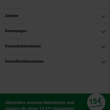
Zubehör
Bewertungen
Versandinformationen
Herstellerinformationen
Fußzeile
€
15
**
Newsletter Anmeldung
Abonniere unseren Newsletter und
Gutschein
sichere dir einen 15 €**-Gutschein!