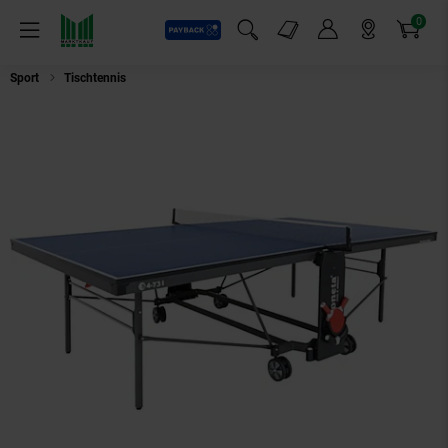
0
Payback
Markt-Angebote
Artikel
Menü
Suchfeld einblenden
Mein Konto
Markt finden
Warenkorb
Sport
Tischtennis
SPONETA S 4-73 i ExpertLine Indoor-Tischtennis-Tisch,