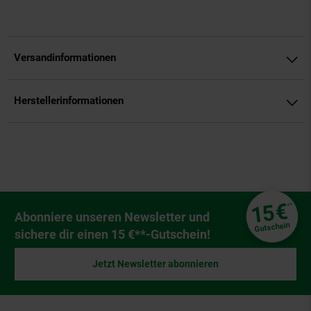
Versandinformationen
Herstellerinformationen
Fußzeile
€
15
**
Newsletter Anmeldung
Abonniere unseren Newsletter und
Gutschein
sichere dir einen 15 €**-Gutschein!
Jetzt Newsletter abonnieren