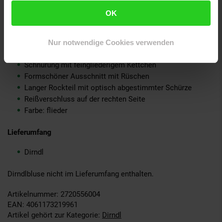
OK
Material: 100 % Polyester
Highlights
Nur notwendige Cookies verwenden
Elegantes Dirndl in femininen Farbtönen
Schnürung mit feingliederigem Kettchen
Formschöner Ausschnitt mit Rüschen
Langer Rockteil mit optisch abgestimmter Schürze
Reißverschluss auf der rechten Seite
Farbe: flieder
Lieferumfang
Dirndl
Dirndlbluse nicht im Lieferumfang enthalten.
Artikelnummer: 2720556004
EAN: 4061173219961
Artikel gehört zur Kategorie:
Dirndl