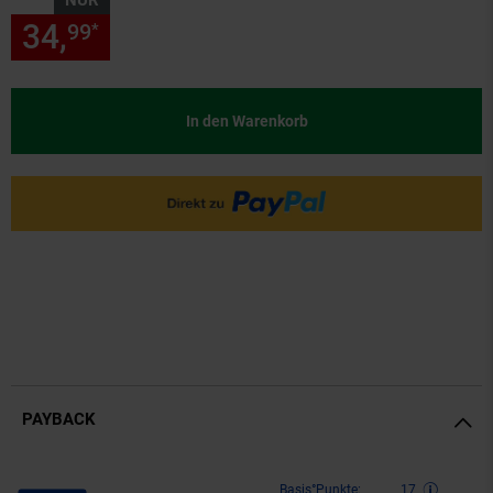
NUR
34,
nur 34,
€ Sternchen Fußn
99
99
*
In den Warenkorb
PAYBACK
Payback Punkte
Basis°Punkte:
17