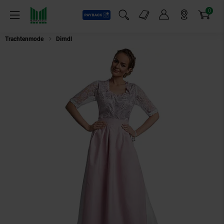
0
Payback
Markt-Angebote
Artikel
Menü
Suchfeld einblenden
Mein Konto
Markt finden
Warenkorb
Trachtenmode
Dirndl
tectake® Maxi-Dirndl Neuschwanstein Modell 2