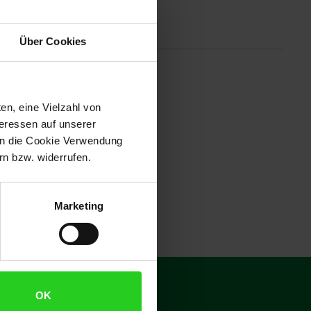
tionen
Über Cookies
ichtung und Thermo-Signal-
te Reinigung – perfekt für den
en, eine Vielzahl von
teressen auf unserer
 in die Cookie Verwendung
n bzw. widerrufen.
Marketing
€
15
**
OK