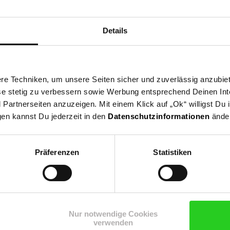
ktbeschreibung
Versandinformationen
Herstellerinforma
Details
nne mit 28 cm Durchmesser bietet dank der robusten Antihaftbesch
verlässiges Kocherlebnis. Ideal für schnelles Braten und eine leich
e Techniken, um unsere Seiten sicher und zuverlässig anzubiet
ese stetig zu verbessern sowie Werbung entsprechend Deinen In
artnerseiten anzuzeigen. Mit einem Klick auf „Ok“ willigst Du
gen kannst Du jederzeit in den
Datenschutzinformationen
änder
nnen
Präferenzen
Statistiken
n Newsletter und
Nur notwendige Cookies
Jetzt Newsletter abonnieren
verwenden
ng
 15 €**-Gutschein!