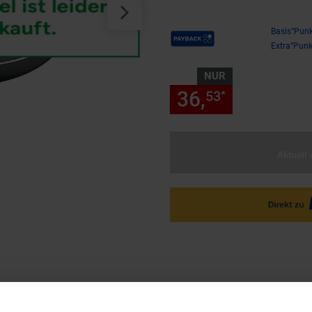
Payback Punkte
Basis°Punk
Extra°Punk
NUR
36,
nur 36,
53
53
*
Aktuell 