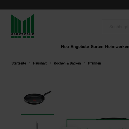
Schließen
Suche:
Neu
Angebote
Garten
Heimwerke
Startseite
Haushalt
Kochen & Backen
Pfannen
Tefal C2670