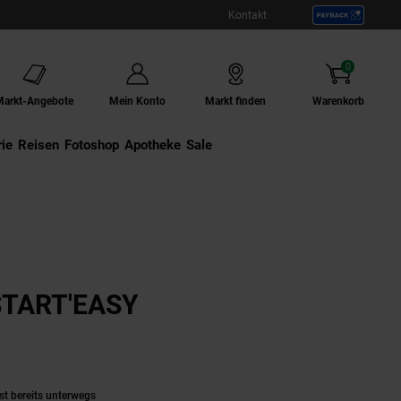
Kontakt
0
Artikel
Markt-Angebote
Mein Konto
Markt finden
Warenkorb
ie
Externer Link:
Reisen
Externer Link:
Fotoshop
Externer Link:
Apotheke
Sale
START'EASY
Produkt aktuell ausverkauft)
st bereits unterwegs