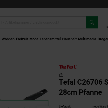
n
Wohnen
Freizeit
Mode
Lebensmittel
Haushalt
Multimedia
Droger
6 START'EASY 28cm Pfanne
Tefal C26706 
28cm Pfanne
(
Lieferzeit:
neue Ware i