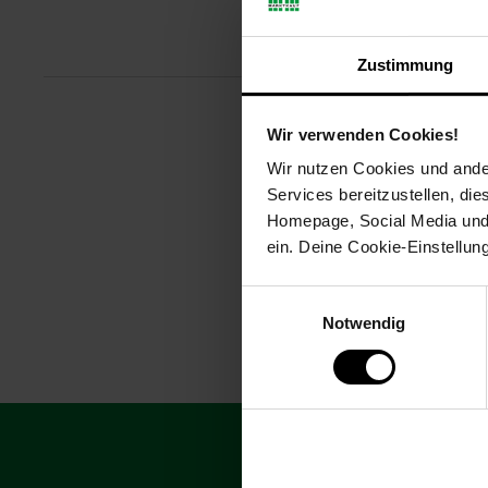
Produ
Zustimmung
Wir verwenden Cookies!
Die Tefal C26706 Start'Easy Pfa
Technologie ein einfaches und zu
Wir nutzen Cookies und ander
täglichen Gebrauch!
Services bereitzustellen, di
Homepage, Social Media und P
Artikelnummer: 3095731000
ein. Deine Cookie-Einstellun
EAN: 3168430303447
Artikel gehört zur Kategorie:
Pfa
Einwilligungsauswahl
Notwendig
Fußzeile
Abonniere unsere
Newsletter Anmeldu
sichere dir einen