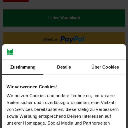
In den Warenkorb
Zustimmung
Details
Über Cookies
Wir verwenden Cookies!
PAYBACK
Wir nutzen Cookies und andere Techniken, um unsere
Seiten sicher und zuverlässig anzubieten, eine Vielzahl
von Services bereitzustellen, diese stetig zu verbessern
Payback Punkte
Basis°Punkte:
5
sowie Werbung entsprechend Deinen Interessen auf
Extra°Punkte:
0
unserer Homepage, Social Media und Partnerseiten