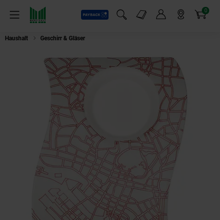
0
Payback
Markt-Angebote
Artikel
Menü
Suchfeld einblenden
Mein Konto
Markt finden
Warenkorb
Haushalt
Geschirr & Gläser
Villeroy & Boch NewWave Caffè Tokyo Partypla