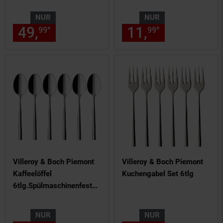
Edelstahl 18/10
NUR
NUR
49,
nur 49,
€ Sternchen Fußn
11,
nur 11,
€
*
*
99
99
99
99
Villeroy & Boch Piemont
Villeroy & Boch Piemont
Kaffeelöffel
Kuchengabel Set 6tlg
6tlg.Spülmaschinenfest
18/10 Edelstahl
NUR
NUR