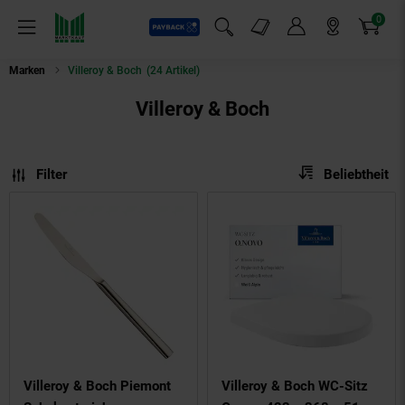
0
Payback
Markt-Angebote
Artikel
Menü
Suchfeld einblenden
Mein Konto
Markt finden
Warenkorb
Marken
Villeroy & Boch
(24 Artikel)
Villeroy & Boch
Sortierung
Sortierung:
Filter
Beliebtheit
Villeroy & Boch Piemont
Villeroy & Boch WC-Sitz