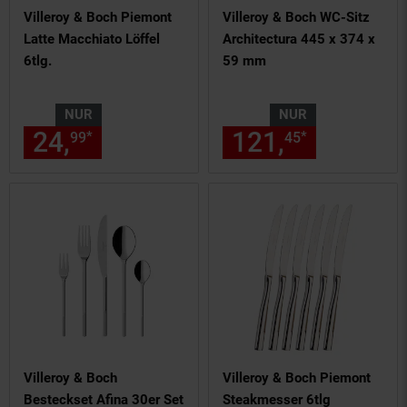
Villeroy & Boch Piemont
Villeroy & Boch WC-Sitz
Latte Macchiato Löffel
Architectura 445 x 374 x
6tlg.
59 mm
NUR
NUR
24,
nur 24,
€ Sternchen Fußn
121,
nur 121,
*
*
99
99
45
Villeroy & Boch
Villeroy & Boch Piemont
Besteckset Afina 30er Set
Steakmesser 6tlg