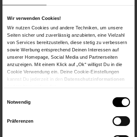
Wir verwenden Cookies!
Wir nutzen Cookies und andere Techniken, um unsere
Seiten sicher und zuverlässig anzubieten, eine Vielzahl
Villeroy & Boch Ella
Villeroy & Boch WC-Sitz
von Services bereitzustellen, diese stetig zu verbessern
Besteckset 30tlg. 1. Wahl
O.novo 423 x 368 x 51
sowie Werbung entsprechend Deinen Interessen auf
18/10 Edelstahl
mm
unserer Homepage, Social Media und Partnerseiten
spülmaschinenfest
anzuzeigen. Mit einem Klick auf „Ok“ willigst Du in die
NUR
NUR
Cookie Verwendung ein. Deine Cookie-Einstellungen
119,
nur 119,
€ Sternchen Fu
72,
nur 72,
€
*
*
90
90
45
45
kannst Du jederzeit in den
Datenschutzinformationen
ändern bzw. widerrufen.
Einwilligungsauswahl
Notwendig
Präferenzen