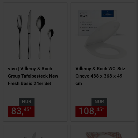
vivo | Villeroy & Boch
Villeroy & Boch WC-Sitz
Group Tafelbesteck New
O.novo 438 x 368 x 49
Fresh Basic 24er Set
cm
NUR
NUR
83,
nur 83,
€ Sternchen Fußn
108,
nur 108,
*
*
45
45
45