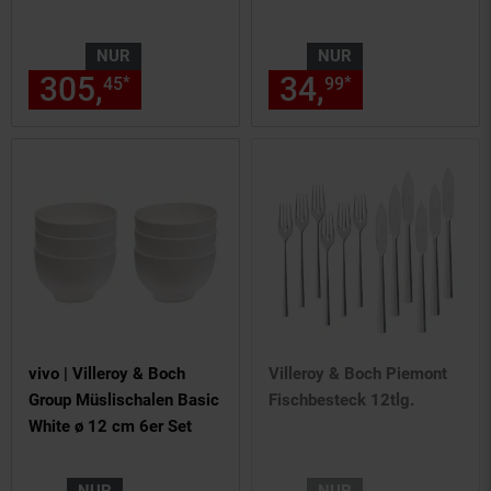
NUR
NUR
305,
nur 305,
€ Sternchen Fu
34,
nur 34,
€
*
*
45
45
99
99
vivo | Villeroy & Boch
Villeroy & Boch Piemont
Group Müslischalen Basic
Fischbesteck 12tlg.
White ø 12 cm 6er Set