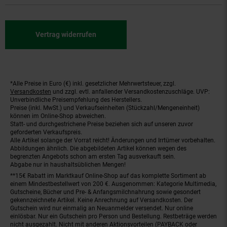
Vertrag widerrufen
*Alle Preise in Euro (€) inkl. gesetzlicher Mehrwertsteuer, zzgl.
Fußnoten
Versandkosten
und zzgl. evtl. anfallender Versandkostenzuschläge. UVP:
Unverbindliche Preisempfehlung des Herstellers.
Preise (inkl. MwSt.) und Verkaufseinheiten (Stückzahl/Mengeneinheit)
können im Online-Shop abweichen.
Statt- und durchgestrichene Preise beziehen sich auf unseren zuvor
geforderten Verkaufspreis.
Alle Artikel solange der Vorrat reicht! Änderungen und Irrtümer vorbehalten.
Abbildungen ähnlich. Die abgebildeten Artikel können wegen des
begrenzten Angebots schon am ersten Tag ausverkauft sein.
Abgabe nur in haushaltsüblichen Mengen!
**15€ Rabatt im Marktkauf Online-Shop auf das komplette Sortiment ab
einem Mindestbestellwert von 200 €. Ausgenommen: Kategorie Multimedia,
Gutscheine, Bücher und Pre- & Anfangsmilchnahrung sowie gesondert
gekennzeichnete Artikel. Keine Anrechnung auf Versandkosten. Der
Gutschein wird nur einmalig an Neuanmelder versendet. Nur online
einlösbar. Nur ein Gutschein pro Person und Bestellung. Restbeträge werden
nicht ausgezahlt. Nicht mit anderen Aktionsvorteilen (PAYBACK oder