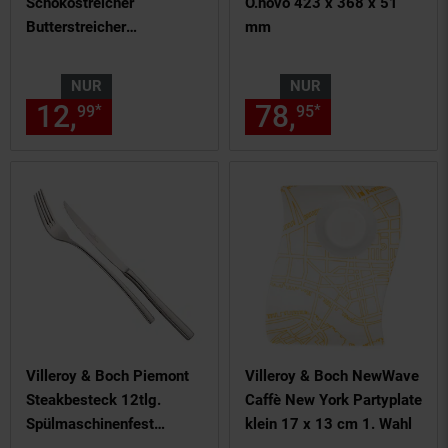
Schokostreicher
O.novo 423 x 368 x 51
Butterstreicher
mm
spülmaschinenfest
NUR
NUR
12,
nur 12,
€ Sternchen Fußn
78,
nur 78,
€
*
*
99
99
95
95
Villeroy & Boch Piemont
Villeroy & Boch NewWave
Steakbesteck 12tlg.
Caffè New York Partyplate
Spülmaschinenfest
klein 17 x 13 cm 1. Wahl