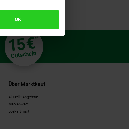
OK
€
15
**
Gutschein
Über Marktkauf
Aktuelle Angebote
Markenwelt
Edeka Smart