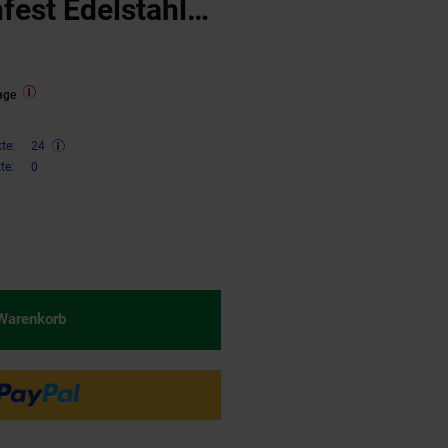
est Edelstahl
age
te:
24
te:
0
€ Sternchen Fußnote, Details am
 Warenkorb