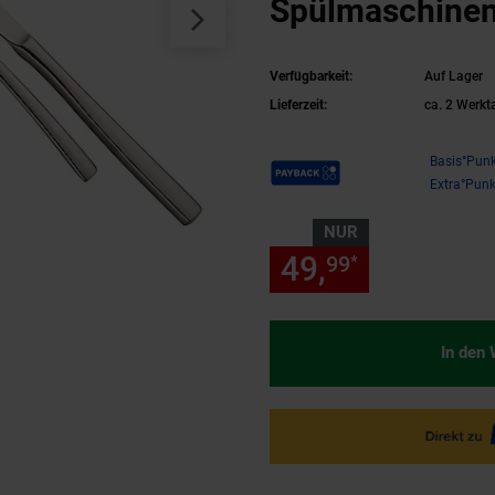
Spülmaschinenf
18/10
Verfügbarkeit:
Auf Lager
Lieferzeit:
ca. 2 Werkt
Payback Punkte
Basis°Punk
Extra°Punk
NUR
49,
nur 49,
99
99
*
In den