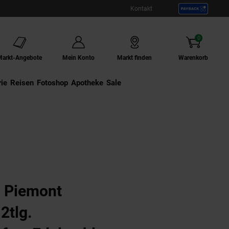
Kontakt
0
Artikel
Markt-Angebote
Mein Konto
Markt finden
Warenkorb
ie
Externer Link:
Reisen
Externer Link:
Fotoshop
Externer Link:
Apotheke
Sale
h Piemont
2tlg.