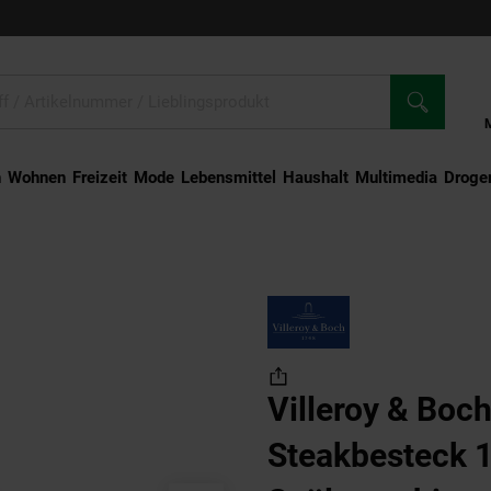
n
Wohnen
Freizeit
Mode
Lebensmittel
Haushalt
Multimedia
Droger
iemont Steakbesteck 12tlg. Spülmaschinenfest Edelstahl 18/10
Villeroy & Boc
Steakbesteck 1