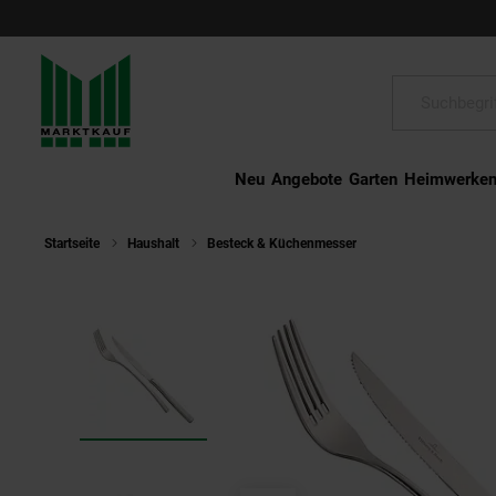
Schließen
Suche:
Neu
Angebote
Garten
Heimwerke
Startseite
Haushalt
Besteck & Küchenmesser
Villeroy & Boch P