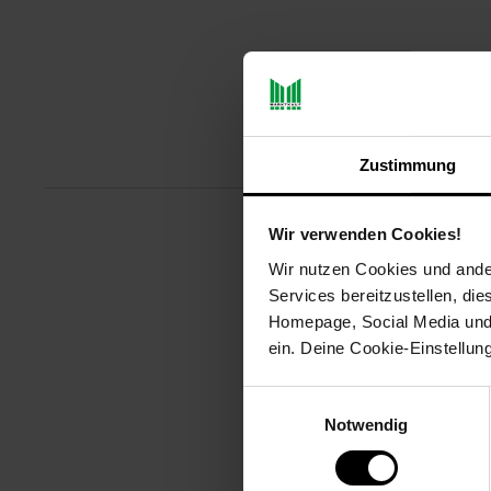
Produ
Zustimmung
Wir verwenden Cookies!
Piemont von Villeroy & Boch ist
Wir nutzen Cookies und ander
durch extravagante Proportionen,
Services bereitzustellen, di
Liebhaber von dezenter Modernitä
Homepage, Social Media und P
Artikelnummer: 3091868000
ein. Deine Cookie-Einstellun
EAN: 4260238069491
Artikel gehört zur Kategorie:
Bes
Einwilligungsauswahl
Notwendig