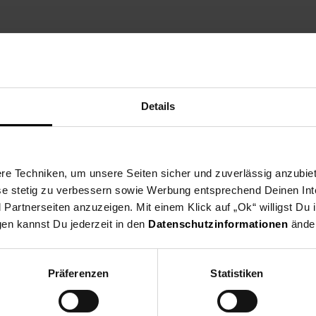
ktbeschreibung
Versandinformationen
Herstellerinforma
Details
 schmal, elegant und versprüht einen Hauch von Asia Feeling. Die ze
e Techniken, um unsere Seiten sicher und zuverlässig anzubiet
 bei denen die Vorderteile in Relation zu den schlanken Griffen auffa
ese stetig zu verbessern sowie Werbung entsprechend Deinen In
t. Ein kühner Entwurf, der sich mit jedem Villeroy & Boch Dekor he
artnerseiten anzuzeigen. Mit einem Klick auf „Ok“ willigst Du
gen kannst Du jederzeit in den
Datenschutzinformationen
änder
teck & Küchenmesser
Präferenzen
Statistiken