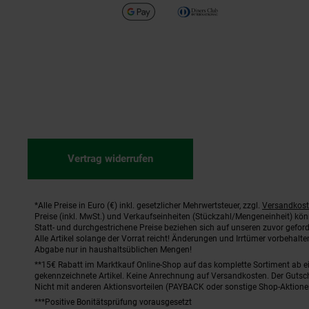
Vertrag widerrufen
*Alle Preise in Euro (€) inkl. gesetzlicher Mehrwertsteuer, zzgl.
Versandkos
Fußnoten
Preise (inkl. MwSt.) und Verkaufseinheiten (Stückzahl/Mengeneinheit) kö
Statt- und durchgestrichene Preise beziehen sich auf unseren zuvor geford
Alle Artikel solange der Vorrat reicht! Änderungen und Irrtümer vorbehal
Abgabe nur in haushaltsüblichen Mengen!
**15€ Rabatt im Marktkauf Online-Shop auf das komplette Sortiment ab 
gekennzeichnete Artikel. Keine Anrechnung auf Versandkosten. Der Gutsch
Nicht mit anderen Aktionsvorteilen (PAYBACK oder sonstige Shop-Aktione
***Positive Bonitätsprüfung vorausgesetzt