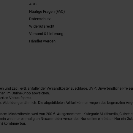
AGB
Häufige Fragen (FAQ)
Datenschutz
Widerrufsrecht
Versand & Lieferung
Händler werden
ten
und zzgl. evtl. anfallender Versandkostenzuschläge. UVP: Unverbindliche Preise
nnen im Online-Shop abweichen.
erten Verkaufspreis.
ten. Abbildungen ähnlich. Die abgebildeten Artikel können wegen des begrenzten An
einem Mindestbestellwert von 200 €. Ausgenommen: Kategorie Multimedia, Gutsche
ein wird nur einmalig an Neuanmelder versendet. Nur online einlösbar. Nur ein Gut
n) kombinierbar.