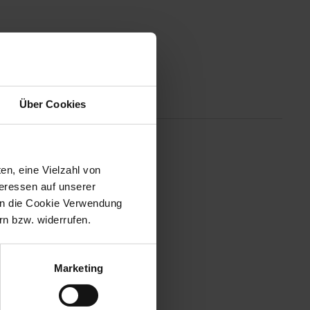
tionen
Über Cookies
itlose Besteckserie besticht
en, eine Vielzahl von
llend breit anmuten. Ideal für
teressen auf unserer
rvorragend verträgt.
 in die Cookie Verwendung
n bzw. widerrufen.
Marketing