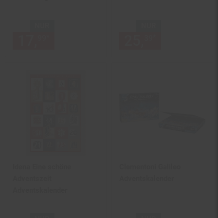
NUR
NUR
17,
nur 17,
€ Sternchen Fußn
25,
nur 25,
€
*
*
99
99
39
39
Idena Eine schöne
Clementoni Galileo
Adventszeit
Adventskalender
Adventskalender