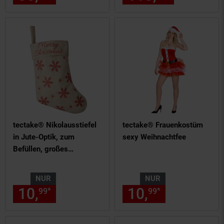
Christbaumkugel Motiv
Tasse Tannenbaum Kugel
Weihnachtstassen
Handwärmer Mugs
tectake® Nikolausstiefel
tectake® Frauenkostüm
in Jute-Optik, zum
sexy Weihnachtfee
Befüllen, großes
Fassungsvermögen, 26 x
36,5 cm
NUR
NUR
10,
nur 10,
€ Sternchen Fußn
10,
nur 10,
€
*
*
99
99
99
99