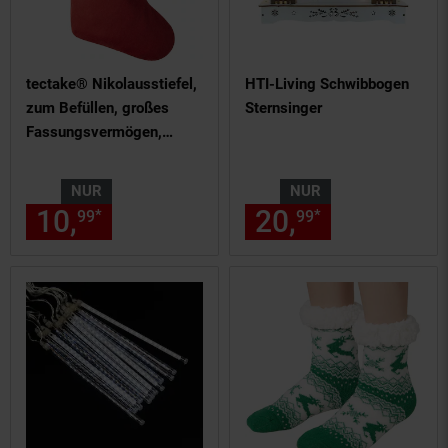
tectake® Nikolausstiefel,
HTI-Living Schwibbogen
zum Befüllen, großes
Sternsinger
Fassungsvermögen,
strapazierfähig, 26 x 36,5
cm
NUR
NUR
10,
nur 10,
€ Sternchen Fußn
20,
nur 20,
€
*
*
99
99
99
99