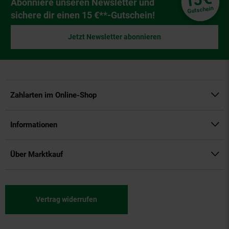
15
Newsletter Anmeldung
Abonniere unseren Newsletter und
Gutschein
sichere dir einen 15 €**-Gutschein!
Jetzt Newsletter abonnieren
Zahlarten im Online-Shop
Informationen
Über Marktkauf
Vertrag widerrufen