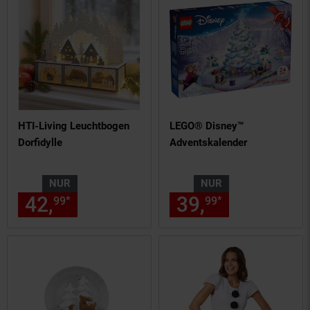
HTI-Living Leuchtbogen
LEGO® Disney™
Dorfidylle
Adventskalender
NUR
NUR
42,
nur 42,
€ Sternchen Fußn
39,
nur 39,
€
*
*
99
99
99
99