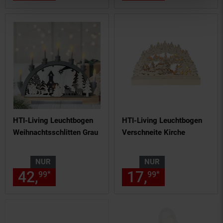
HTI-Living Leuchtbogen
HTI-Living Leuchtbogen
Weihnachtsschlitten Grau
Verschneite Kirche
NUR
NUR
42,
nur 42,
€ Sternchen Fußn
17,
nur 17,
€
*
*
99
99
99
99