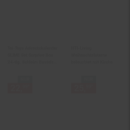
Toi-Toys Adventskalender
HTI-Living
SLIME Set Surprise Box
Weihnachtslaterne
24-tlg. Schleim Bastelset
beleuchtet mit Kirche
ab 5 Jahren
NUR
NUR
22,
nur 22,
€ Sternchen Fußn
25,
nur 25,
€
*
*
99
99
99
99