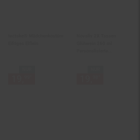
tectake® Mädchenkostüm
Novaliv 2X Tassen
Eifriges Elflein
Glühwein 260 ml
Personalisierte
Weihnachtstasse mit
Trinkhalm - Schneemann
NUR
NUR
als Glühweinbecher -
19,
nur 19,
€ Sternchen Fußn
19,
nur 19,
€
*
*
99
99
98
98
Weihnachts Motiv Tasse
mit Deckel und Strohhalm
Weihnachtstassen
Handwärmer Mugs