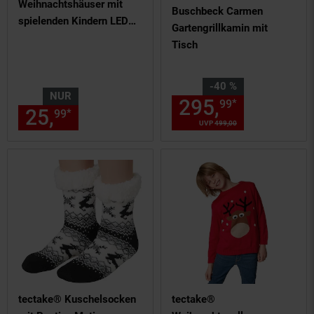
Weihnachtshäuser mit
Buschbeck Carmen
spielenden Kindern LED
Gartengrillkamin mit
Winterdeko
Tisch
Sie Sparen 40 Prozent,
-40 %
NUR
295,
Aktuelle
*
99
25,
nur 25,
€ Sternchen Fußn
*
99
99
UVP
499,
00
UVP : 499,
00
€
tectake® Kuschelsocken
tectake®