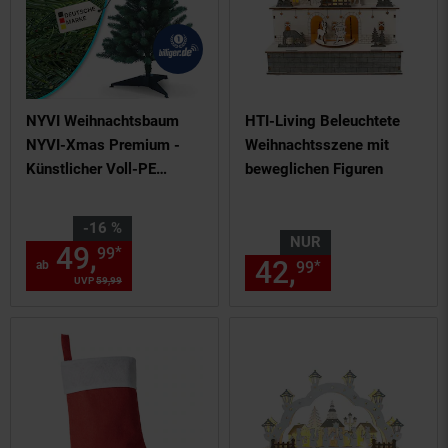
NYVI Weihnachtsbaum
HTI-Living Beleuchtete
NYVI-Xmas Premium -
Weihnachtsszene mit
Künstlicher Voll-PE
beweglichen Figuren
Tannenbaum aus 100%
Spritzguss Größe:85 cm
Sie Sparen 16 Prozent,
-16 %
NUR
49,
ab 49,
€ Sternchen Fuß
*
99
99
42,
nur 42,
€
*
ab
99
99
UVP
59,
99
UVP : 59,
99
€