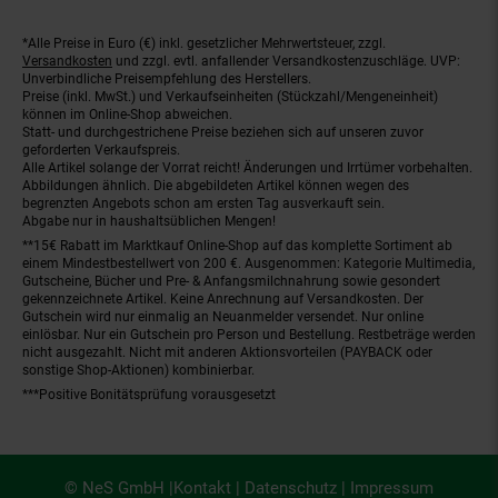
*Alle Preise in Euro (€) inkl. gesetzlicher Mehrwertsteuer, zzgl.
Fußnoten
Versandkosten
und zzgl. evtl. anfallender Versandkostenzuschläge. UVP:
Unverbindliche Preisempfehlung des Herstellers.
Preise (inkl. MwSt.) und Verkaufseinheiten (Stückzahl/Mengeneinheit)
können im Online-Shop abweichen.
Statt- und durchgestrichene Preise beziehen sich auf unseren zuvor
geforderten Verkaufspreis.
Alle Artikel solange der Vorrat reicht! Änderungen und Irrtümer vorbehalten.
Abbildungen ähnlich. Die abgebildeten Artikel können wegen des
begrenzten Angebots schon am ersten Tag ausverkauft sein.
Abgabe nur in haushaltsüblichen Mengen!
**15€ Rabatt im Marktkauf Online-Shop auf das komplette Sortiment ab
einem Mindestbestellwert von 200 €. Ausgenommen: Kategorie Multimedia,
Gutscheine, Bücher und Pre- & Anfangsmilchnahrung sowie gesondert
gekennzeichnete Artikel. Keine Anrechnung auf Versandkosten. Der
Gutschein wird nur einmalig an Neuanmelder versendet. Nur online
einlösbar. Nur ein Gutschein pro Person und Bestellung. Restbeträge werden
nicht ausgezahlt. Nicht mit anderen Aktionsvorteilen (PAYBACK oder
sonstige Shop-Aktionen) kombinierbar.
***Positive Bonitätsprüfung vorausgesetzt
© NeS GmbH |
Kontakt
|
Datenschutz
|
Impressum