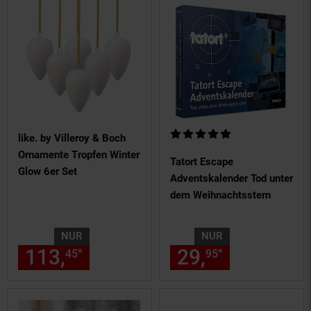
Kundenbewertung: 5 von 5 Ste
like. by Villeroy & Boch
Ornamente Tropfen Winter
Tatort Escape
Glow 6er Set
Adventskalender Tod unter
dem Weihnachtsstern
NUR
NUR
113,
nur 113,
€ Sternchen Fu
29,
nur 29,
€
*
*
45
45
95
95