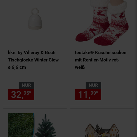
like. by Villeroy & Boch
tectake® Kuschelsocken
Tischglocke Winter Glow
mit Rentier-Motiv rot-
ø 6,6 cm
weiß
NUR
NUR
32,
nur 32,
€ Sternchen Fußn
11,
nur 11,
€
*
*
95
95
99
99