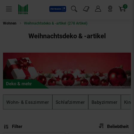
0
Payback
Markt-Angebote
Artikel
Menü
Suchfeld einblenden
Mein Konto
Markt finden
Warenkorb
Wohnen
Weihnachtsdeko & -artikel
(278 Artikel)
Weihnachtsdeko & -artikel
Deko & mehr
Wohn- & Esszimmer
Schlafzimmer
Babyzimmer
Kind
Sortierung
Sortierung:
Filter
Beliebtheit