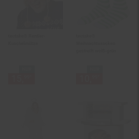
tectake® Rentier-
tectake®
Kuschelmütze
Weihnachtssocken
gestreift weiß-grün
NUR
NUR
15,
nur 15,
€ Sternchen Fußn
10,
nur 10,
€
*
*
99
99
99
99