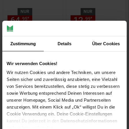
NUR
NUR
64,
nur 64,
€ Sternchen Fußn
12,
nur 12,
€
*
*
95
95
99
99
Zustimmung
Details
Über Cookies
Wir verwenden Cookies!
Wir nutzen Cookies und andere Techniken, um unsere
Seiten sicher und zuverlässig anzubieten, eine Vielzahl
von Services bereitzustellen, diese stetig zu verbessern
sowie Werbung entsprechend Deinen Interessen auf
2er Sparset
Die Maus
unserer Homepage, Social Media und Partnerseiten
Weihnachtssterne LED
Adventskalender - Wer
anzuzeigen. Mit einem Klick auf „Ok“ willigst Du in die
Dekosterne 25cm Weiss
weiß mehr?
Cookie Verwendung ein. Deine Cookie-Einstellungen
für AUSSEN Kabel mit
kannst Du jederzeit in den
Datenschutzinformationen
Trafo 3D Stern 18 Zackig
NUR
NUR
ändern bzw. widerrufen.