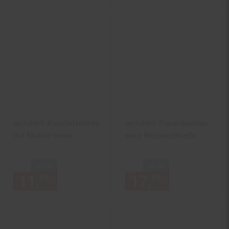
tectake® Kuschelsocken
tectake® Frauenkostüm
mit Muster braun
sexy Weihnachtselfe
NUR
NUR
11,
nur 11,
€ Sternchen Fußn
17,
nur 17,
€
*
*
99
99
99
99