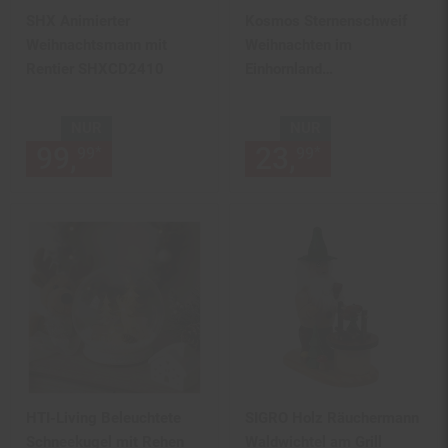
SHX Animierter
Kosmos Sternenschweif
Weihnachtsmann mit
Weihnachten im
Rentier SHXCD2410
Einhornland
Adventskalender
NUR
NUR
99,
nur 99,
€ Sternchen Fußn
23,
nur 23,
€
*
*
99
99
99
99
HTI-Living Beleuchtete
SIGRO Holz Räuchermann
Schneekugel mit Rehen
Waldwichtel am Grill