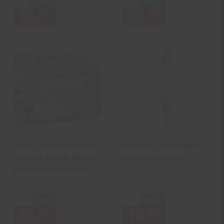
NUR
NUR
10,
nur 10,
€ Sternchen Fußn
33,
nur 33,
€
*
*
99
99
99
99
Disney - Adventskalender
tectake® Frauenkostüm
- Game & Puzzle Advent
hot Angel Heaven
Kalender Weihnachten
Micky Maus Donald Duck
NUR
NUR
26,
nur 26,
€ Sternchen Fußn
16,
nur 16,
€
*
*
99
99
99
99