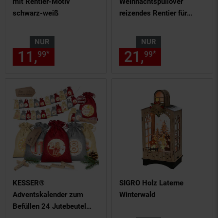
mit Rentier-Motiv
Weihnachtspullover
schwarz-weiß
reizendes Rentier für
Kinder
NUR
NUR
11,
nur 11,
€ Sternchen Fußn
21,
nur 21,
€
*
*
99
99
99
99
KESSER®
SIGRO Holz Laterne
Adventskalender zum
Winterwald
Befüllen 24 Jutebeutel