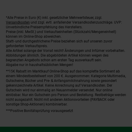
*Alle Preise in Euro (€) inkl. gesetzlicher Mehrwertsteuer, zzgl.
Fußnoten
Versandkosten
und zzgl. evtl. anfallender Versandkostenzuschläge. UVP:
Unverbindliche Preisempfehlung des Herstellers.
Preise (inkl. MwSt.) und Verkaufseinheiten (Stückzahl/Mengeneinheit)
können im Online-Shop abweichen.
Statt- und durchgestrichene Preise beziehen sich auf unseren zuvor
geforderten Verkaufspreis.
Alle Artikel solange der Vorrat reicht! Änderungen und Irrtümer vorbehalten.
Abbildungen ähnlich. Die abgebildeten Artikel können wegen des
begrenzten Angebots schon am ersten Tag ausverkauft sein.
Abgabe nur in haushaltsüblichen Mengen!
**15€ Rabatt im Marktkauf Online-Shop auf das komplette Sortiment ab
einem Mindestbestellwert von 200 €. Ausgenommen: Kategorie Multimedia,
Gutscheine, Bücher und Pre- & Anfangsmilchnahrung sowie gesondert
gekennzeichnete Artikel. Keine Anrechnung auf Versandkosten. Der
Gutschein wird nur einmalig an Neuanmelder versendet. Nur online
einlösbar. Nur ein Gutschein pro Person und Bestellung. Restbeträge werden
nicht ausgezahlt. Nicht mit anderen Aktionsvorteilen (PAYBACK oder
sonstige Shop-Aktionen) kombinierbar.
***Positive Bonitätsprüfung vorausgesetzt