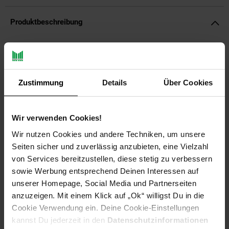
Produktbeschreibung
Zweiteiliges 4-Jahreszeiten-Steppbett. Zwei
zusammenknöpfbare Bettdecken mit unterschiedlicher
Füllung, bestens für alle Jahreszeiten geeignet.
Zustimmung
Details
Über Cookies
Das Steppbett besteht aus zwei aneinander geknöpften
Steppdecken, die je nach Bedarf und Wohlbefinden einzeln
oder zusammen genutzt werden können. Durch die individuelle
Wir verwenden Cookies!
Nutzbarkeit ist das Steppbett zu jeder Jahreszeit optimal
Wir nutzen Cookies und andere Techniken, um unsere
einsetzbar. Die Füllung der Decken ist eine Markenhohlfaser
Seiten sicher und zuverlässig anzubieten, eine Vielzahl
die durch die sehr gute Bauschkraft und der guten
Feuchtigkeitsaufnahme und -ableitung für ein angenehm
von Services bereitzustellen, diese stetig zu verbessern
trockenes Schlafklima sorgt. Das Steppbett ist pflegeleicht
sowie Werbung entsprechend Deinen Interessen auf
und bis zu 60°C waschbar. Auf Grund dessen, ist das Steppbett
unserer Homepage, Social Media und Partnerseiten
gut geeignet für Hausstauballergiker.
anzuzeigen. Mit einem Klick auf „Ok“ willigst Du in die
Cookie Verwendung ein. Deine Cookie-Einstellungen
Produktdetails:
kannst Du jederzeit in den
Datenschutzinformationen