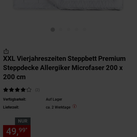
XXL Vierjahreszeiten Steppbett Premium
Steppdecke Allergiker Microfaser 200 x
200 cm
Kundenbewertung: 4 von 5 Sternen
(2
Kundenbewertungen
)
Verfügbarkeit:
Auf Lager
Lieferzeit:
ca. 2 Werktage
NUR
49,
nur 49,
€ Sternchen Fußn
99
99
*