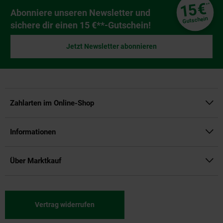
Fußzeile
€
15
**
Newsletter Anmeldung
Abonniere unseren Newsletter und
Gutschein
sichere dir einen 15 €**-Gutschein!
Jetzt Newsletter abonnieren
Zahlarten im Online-Shop
Informationen
Über Marktkauf
Vertrag widerrufen