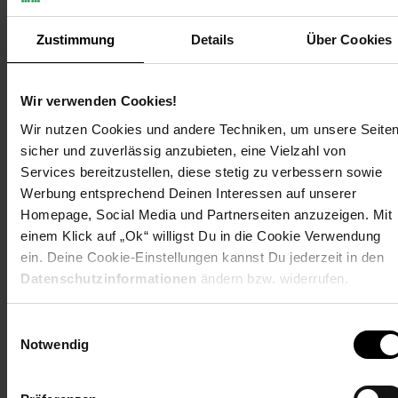
das die Sicherheit der Batterie erheblich
verbessert und einen sorgenfreien Einsatz in
Zustimmung
Details
Über Cookies
Innenräumen ermöglicht.
Hohe Kompatibilität: Der AB2000L kann mit den
Wir verwenden Cookies!
Modellen AB1000/AB1000S/AB2000/AB2000S
Wir nutzen Cookies und andere Techniken, um unsere Seite
verwendet werden. Bei Verwendung eines
sicher und zuverlässig anzubieten, eine Vielzahl von
Services bereitzustellen, diese stetig zu verbessern sowie
Hub1200/Hub2000/Hyper 2000-Systems ist eine
Werbung entsprechend Deinen Interessen auf unserer
Erweiterung auf bis zu 7,68 Wh möglich, bei
Homepage, Social Media und Partnerseiten anzuzeigen. Mit
Verwendung eines SolarFlow 800/SolarFlow 800
einem Klick auf „Ok“ willigst Du in die Cookie Verwendung
Pro-Systems ist eine Erweiterung auf bis zu
ein. Deine Cookie-Einstellungen kannst Du jederzeit in den
Datenschutzinformationen
ändern bzw. widerrufen.
11,52 kWh möglich.
Selbstheizfunktion: AB2000L verfügt über eine
Einwilligungsauswahl
Selbstheizfunktion und kann das Haus auch bei
Notwendig
extrem niedrigen Temperaturen von -20 °C im
Winter mit Batterien versorgen.