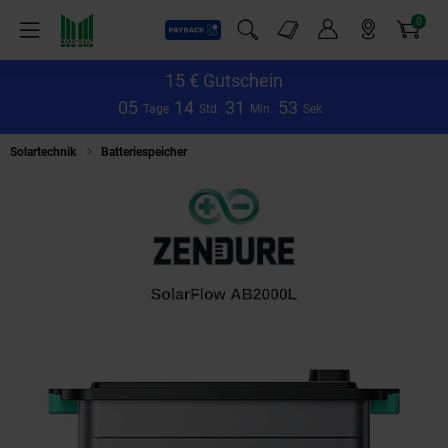
0
Payback
Markt-Angebote
Artikel
Menü
Suchfeld einblenden
Mein Konto
Markt finden
Warenkorb
15 € Gutschein
0
5
1
4
3
1
5
1
Tage
Std.
Min.
Sek.
Solartechnik
Batteriespeicher
Zendure AB2000L SolarFlow Erweiterungs