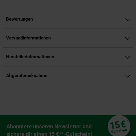
Bewertungen
Versandinformationen
Herstellerinformationen
Altgeräterücknahme
Fußzeile
€
15
**
Newsletter Anmeldung
Abonniere unseren Newsletter und
Gutschein
sichere dir einen 15 €**-Gutschein!