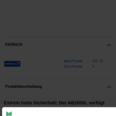
PAYBACK
Payback Punkte
Basis°Punkte:
222
Extra°Punkte:
0
Produktbeschreibung
Extrem hohe Sicherheit: Der AB2000L verfügt
über ein integriertes Aerosol-Feuerlöschsystem,