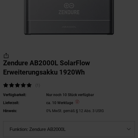
Zendure AB2000L SolarFlow
Erweiterungsakku 1920Wh
Kundenbewertung: 5 von 5 Sternen
(1
Kundenbewertungen
)
Verfügbarkeit:
Nur noch 10 Stück verfügbar
Lieferzeit:
ca. 10 Werktage
Hinweis:
0% MwSt. gemäß § 12 Abs. 3 UStG
Funktion:
Zendure AB2000L