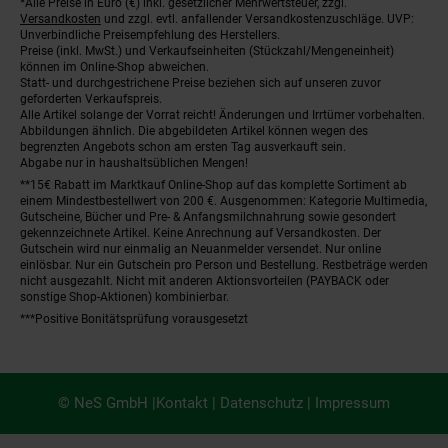
*Alle Preise in Euro (€) inkl. gesetzlicher Mehrwertsteuer, zzgl.
Fußnoten
Versandkosten
und zzgl. evtl. anfallender Versandkostenzuschläge. UVP:
Unverbindliche Preisempfehlung des Herstellers.
Preise (inkl. MwSt.) und Verkaufseinheiten (Stückzahl/Mengeneinheit)
können im Online-Shop abweichen.
Statt- und durchgestrichene Preise beziehen sich auf unseren zuvor
geforderten Verkaufspreis.
Alle Artikel solange der Vorrat reicht! Änderungen und Irrtümer vorbehalten.
Abbildungen ähnlich. Die abgebildeten Artikel können wegen des
begrenzten Angebots schon am ersten Tag ausverkauft sein.
Abgabe nur in haushaltsüblichen Mengen!
**15€ Rabatt im Marktkauf Online-Shop auf das komplette Sortiment ab
einem Mindestbestellwert von 200 €. Ausgenommen: Kategorie Multimedia,
Gutscheine, Bücher und Pre- & Anfangsmilchnahrung sowie gesondert
gekennzeichnete Artikel. Keine Anrechnung auf Versandkosten. Der
Gutschein wird nur einmalig an Neuanmelder versendet. Nur online
einlösbar. Nur ein Gutschein pro Person und Bestellung. Restbeträge werden
nicht ausgezahlt. Nicht mit anderen Aktionsvorteilen (PAYBACK oder
sonstige Shop-Aktionen) kombinierbar.
***Positive Bonitätsprüfung vorausgesetzt
© NeS GmbH |
Kontakt
|
Datenschutz
|
Impressum