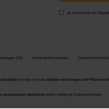
Ja, ich möchte ein Altger
ertungen (23)
Versandinformationen
Herstellerinformat
ucksprüher
erledigt sich das
Sprühen von Düngern und Pflanzensch
ei verschiedenen Sprühmodi
bieten vielfältige Einsatzmethoden.