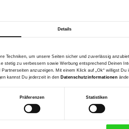
t den Rückfluss
prühen in alle Richtungen
Details
harter, direkter Strahl)
gschutz
nfachem Schalter bedient
Lichtverhältnisse
e Techniken, um unsere Seiten sicher und zuverlässig anzubiet
. 200 Stunden
ese stetig zu verbessern sowie Werbung entsprechend Deinen In
artnerseiten anzuzeigen. Mit einem Klick auf „Ok“ willigst Du
 auf dem Rücken getragen werden.
gen kannst Du jederzeit in den
Datenschutzinformationen
änder
Präferenzen
Statistiken
 / 2AH
erät