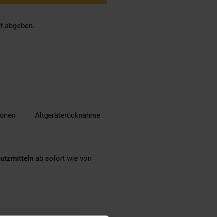
ät abgeben.
ionen
Altgeräterücknahme
utzmitteln
ab sofort wie von