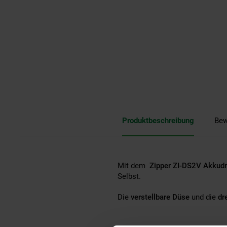
Produktbeschreibung
Bew
Mit dem
Zipper ZI-DS2V Akkudr
Selbst.
Die
verstellbare Düse
und die
dr