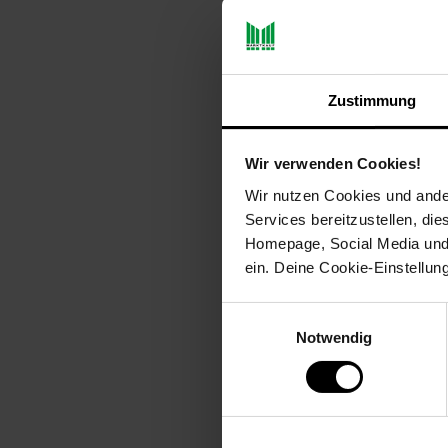
Ein-/Ausschalter verhinder
Praktische Lanze für das S
Federschlauch
2 patentierte Sprühköpfe
Zustimmung
Düse verstellbar (Nebel bis 
Elektronischer Überlastun
3 Sprühmodi werden mit ei
Wir verwenden Cookies!
Arbeitslicht für gedämmte 
Wir nutzen Cookies und ander
Lange Lebensdauer von ca
Services bereitzustellen, di
Gummiummantelter Griff
Homepage, Social Media und P
Sprüher kann gezogen oder
ein. Deine Cookie-Einstellun
Einwilligungsauswahl
Technische Daten
Notwendig
Leistung: 7,2 V / 1,8 - 3 A
Akku: Lithium-Ionen Akku
Ladegeräte: 1 Schnellladeg
Tankvolumen: 15 Liter