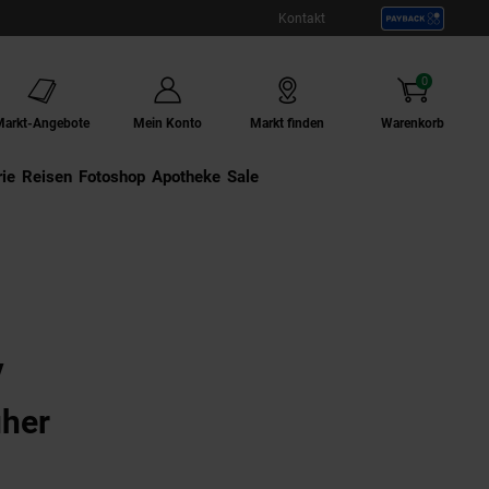
Kontakt
0
Artikel
Markt-Angebote
Mein Konto
Markt finden
Warenkorb
ie
Externer Link:
Reisen
Externer Link:
Fotoshop
Externer Link:
Apotheke
Sale
V
her
n
ungen