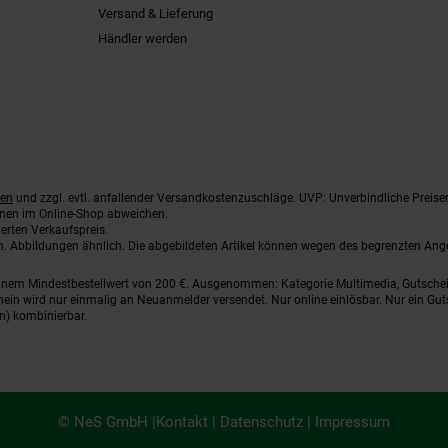
Versand & Lieferung
Händler werden
ten
und zzgl. evtl. anfallender Versandkostenzuschläge. UVP: Unverbindliche Preise
nnen im Online-Shop abweichen.
erten Verkaufspreis.
ten. Abbildungen ähnlich. Die abgebildeten Artikel können wegen des begrenzten An
einem Mindestbestellwert von 200 €. Ausgenommen: Kategorie Multimedia, Gutsche
ein wird nur einmalig an Neuanmelder versendet. Nur online einlösbar. Nur ein Gut
n) kombinierbar.
© NeS GmbH |
Kontakt
|
Datenschutz
|
Impressum
iessen.