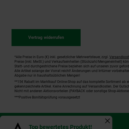
Vertrag widerrufen
*Alle Preise in Euro (€) inkl. gesetzlicher Mehrwertsteuer, zzgl.
Versandkos
Fußnoten
Preise (inkl. MwSt.) und Verkaufseinheiten (Stückzahl/Mengeneinheit) kö
Statt- und durchgestrichene Preise beziehen sich auf unseren zuvor geford
Alle Artikel solange der Vorrat reicht! Änderungen und Irrtümer vorbehal
Abgabe nur in haushaltsüblichen Mengen!
**15€ Rabatt im Marktkauf Online-Shop auf das komplette Sortiment ab 
gekennzeichnete Artikel. Keine Anrechnung auf Versandkosten. Der Gutsch
Nicht mit anderen Aktionsvorteilen (PAYBACK oder sonstige Shop-Aktione
***Positive Bonitätsprüfung vorausgesetzt
Fenster schl
Top bewertetes Produkt!