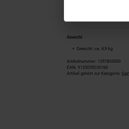
Austrittsgeschwindigkeit:
Max. Sprühdistanz: ca. 5 m
Gewicht
Gewicht: ca. 4,9 kg
Artikelnummer: 1397855000
EAN: 9120039230160
Artikel gehört zur Kategorie:
Gar