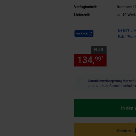
Verfügbarkeit:
Nur noch 10
Lieferzeit:
ca. 10 Werk
Payback Punkte
Basis°Punk
Extra°Punk
NUR
134,
nur 134
99
*
Garantieverlängerung hinzufü
zusätzlichen Garantieschutz 
In den