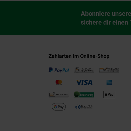
Fußzeile
Abonniere unsere
Newsletter Anmeldu
sichere dir einen
Zahlarten im Online-Shop