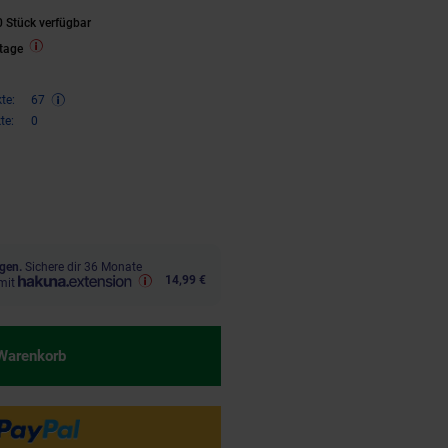
 Stück verfügbar
tage
te:
67
te:
0
,
€ Sternchen Fußnote, Details 
99
gen.
Sichere dir 36 Monate
14,99 €
mit
 Warenkorb