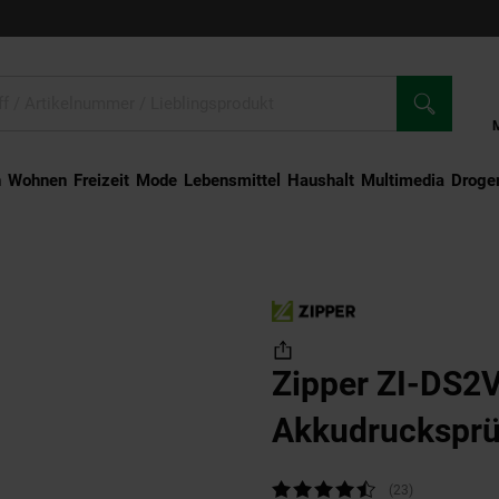
n
Wohnen
Freizeit
Mode
Lebensmittel
Haushalt
Multimedia
Droger
Zipper ZI-DS2V Akkudrucksprüher
Zipper ZI-DS2
Akkudrucksprü
Kundenbewertung: 4,57 von 5 Sterne
(23
Kundenbewert
)