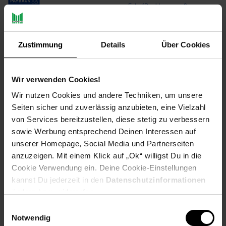
Extra°Punkte:
0
Zustimmung
Details
Über Cookies
Produktbeschreibung
Der
Buschbeck Mexiko-Grill-Kamin Circle
ist ein attraktiver
Wir verwenden Cookies!
Blickfang in Ihrem Garten.
Wir nutzen Cookies und andere Techniken, um unsere
Zwei Funktionen in Einem bietet Ihnen dieser attraktive
Seiten sicher und zuverlässig anzubieten, eine Vielzahl
Buschbeck Mexiko-Grill-Kamin Circle
- als wärmender
Kamin
von Services bereitzustellen, diese stetig zu verbessern
oder als
Grill
.
sowie Werbung entsprechend Deinen Interessen auf
unserer Homepage, Social Media und Partnerseiten
Er kann mit normalem Holz und Holzkohle befeuert werden
anzuzeigen. Mit einem Klick auf „Ok“ willigst Du in die
und gibt eine angenehme Wärme ab.
Cookie Verwendung ein. Deine Cookie-Einstellungen
kannst Du jederzeit in den
Datenschutzinformationen
ändern bzw. widerrufen.
Buschbeck Mexiko-Grill-Kamin Circle
Einwilligungsauswahl
Ein wahres Schmuckstück im Garten
Notwendig
Aus Ton