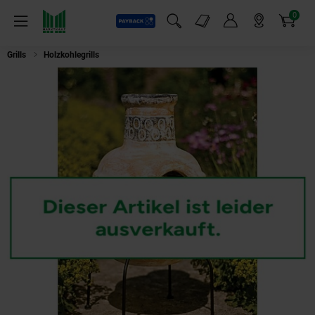
0
Payback
Markt-Angebote
Artikel
Menü
Suchfeld einblenden
Mein Konto
Markt finden
Warenkorb
Grills
Holzkohlegrills
Buschbeck Mexico Grill-Kamin Circle