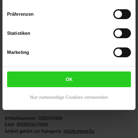
Mit abnehmbarem Kaminanzug
Schnell und einfach zum Grill umfunktioniert
Präferenzen
Grillrost verchromt
Grillrost: ca. Ø 35 cm
Zu später Stunde dient Ihnen der Ofen als dekorativer
Statistiken
Wärmespender
Nicht wetterfest
Farbe: gelb-braun
Marketing
Maße und Gewicht
OK
Maße: ca. H 75 x Ø 36 cm
Nur notwendige Cookies verwenden
Grillrost: ca. Ø 35 cm
Gewicht: ca. 18 kg
Artikelnummer: 1205241000
EAN: 5055025670306
Artikel gehört zur Kategorie:
Holzkohlegrills