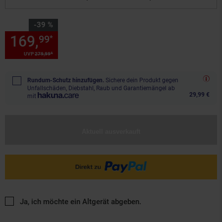
Sie Sparen 39 Prozent,
-39 %
169,
Sie Sparen 39 Prozent, 1
99
*
*
UVP
279,
99
UVP : 279,
99
€
Rundum-Schutz hinzufügen.
Sichere dein Produkt gegen
Unfallschäden, Diebstahl, Raub und Garantiemängel ab
29,99 €
mit
Aktuell ausverkauft
Ja, ich möchte ein Altgerät abgeben.