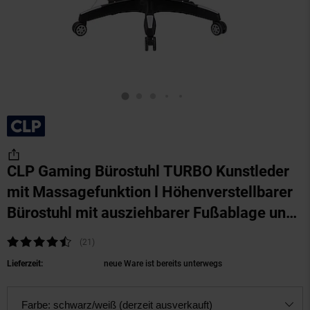
CLP Gaming Bürostuhl TURBO Kunstleder
mit Massagefunktion l Höhenverstellbarer
Bürostuhl mit ausziehbarer Fußablage und
beheizbarem Sitzbereich
(Produkt aktuell au
Kundenbewertung: 4,33 von 5 Sternen
(21
Kundenbewertungen
)
Lieferzeit:
neue Ware ist bereits unterwegs
Farbe:
schwarz/weiß (derzeit ausverkauft)