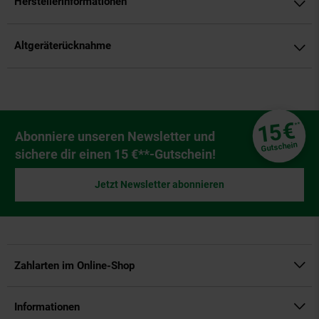
Herstellerinformationen
Altgeräterücknahme
Fußzeile
€
15
**
Newsletter Anmeldung
Abonniere unseren Newsletter und
Gutschein
sichere dir einen 15 €**-Gutschein!
Jetzt Newsletter abonnieren
Zahlarten im Online-Shop
Informationen