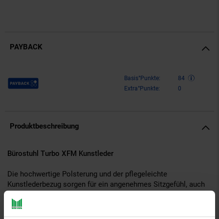
PAYBACK
Payback Punkte
Basis°Punkte:
84
Extra°Punkte:
0
Produktbeschreibung
Bürostuhl Turbo XFM Kunstleder
Die hochwertige Polsterung und der pflegeleichte
Kunstlederbezug sorgen für ein angenehmes Sitzgefühl, auch
bei längerer Verweildauer. Dank der stufenlos verstellbaren
Sitzhöhe und der abnehmbaren Nacken- und Rückenkissen,
sowie dem Wippmechanismus, garantiert Turbo zudem