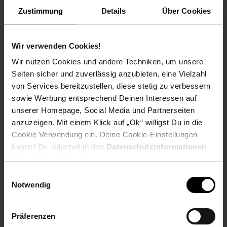
jederzeit ein ergonomisches Sitzen. Auch die Höhe der
Zustimmung
Details
Über Cookies
schwenkbaren Armlehnen ist regulierbar und der Chefsessel
ist im Sitzbereich beheizbar (Heiztemperatur 40 - 45 °C). Er
erwärmt sich innerhalb weniger Minuten auf - das sorgt für ein
Wir verwenden Cookies!
angenehmes Körpergefühl und verwöhnt Körper und Geist an
kalten Tagen.
Wir nutzen Cookies und andere Techniken, um unsere
Seiten sicher und zuverlässig anzubieten, eine Vielzahl
Materialzusammensetzung: 100% Polyurethan
von Services bereitzustellen, diese stetig zu verbessern
sowie Werbung entsprechend Deinen Interessen auf
Ein weiteres Highlight ist die Massagefunktion.
Auswählbar
unserer Homepage, Social Media und Partnerseiten
sind folgende Funktionen:
anzuzeigen. Mit einem Klick auf „Ok“ willigst Du in die
Intensität = 3 Stufen
Modus = 5 Varianten (Pulse, Press, Wave, Auto, Normal)
Cookie Verwendung ein. Deine Cookie-Einstellungen
Massage Punkte = Insgesamt 8 (2 Nacken, 2 Rücken, 2
kannst Du jederzeit in den
Datenschutzinformationen
Lendenwirbel und 2 Oberschenkel)
ändern bzw. widerrufen.
Timer = 3 Varianten (10 min, 15 min, 20 min)
Einwilligungsauswahl
Steuerbar über eine kabellose Fernbedienung
Notwendig
Kabellänge = 210 cm, EU Stecker
Ca. Maße:
Präferenzen
Gesamthöhe: 131-141 cm