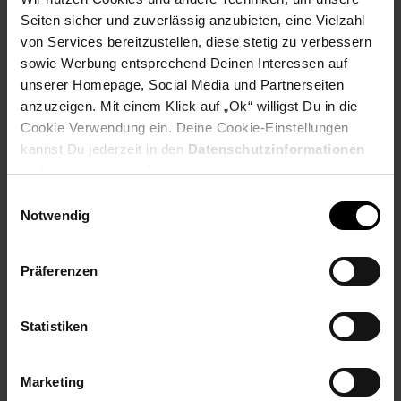
Seiten sicher und zuverlässig anzubieten, eine Vielzahl
von Services bereitzustellen, diese stetig zu verbessern
Payback Punkte
Basis°Punkte:
27
Extra°Punkte:
0
sowie Werbung entsprechend Deinen Interessen auf
unserer Homepage, Social Media und Partnerseiten
anzuzeigen. Mit einem Klick auf „Ok“ willigst Du in die
Cookie Verwendung ein. Deine Cookie-Einstellungen
Produktbeschreibung
kannst Du jederzeit in den
Datenschutzinformationen
ändern bzw. widerrufen.
Entdecken Sie unsere kostengünstige und praktische 102-
Einwilligungsauswahl
Tintenserie. Die Tintenflaschen in vier Farben kombinieren
Notwendig
Farbstoff- und Pigmenttinte und eignen sich ganz besonders
zur Herstellung von hochwertigen Dokumenten. Mit einem
einzigen Tintensatz können Sie Tausende von Seiten drucken,
Präferenzen
ohne eine Tintenpatrone wechseln zu müssen. Und wenn Sie
einen EcoTank-Drucker kaufen, sparen Sie durchschnittlich bis
zu 90 % Tintenkosten.
Statistiken
Artikelnummer: 3094153000
EAN: 8715946684895
Marketing
Artikel gehört zur Kategorie:
Druckerzubehör &