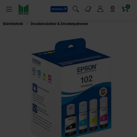
0
Payback
Markt-Angebote
Artikel
Menü
Suchfeld einblenden
Mein Konto
Markt finden
Warenkorb
Bürotechnik
Druckerzubehör & Druckerpatronen
Epson 102 EcoTank 4-co