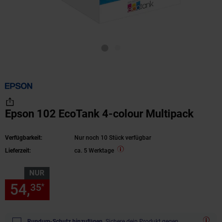
Epson 102 EcoTank 4-colour Multipack
Verfügbarkeit:
Nur noch 10 Stück verfügbar
Lieferzeit:
ca. 5 Werktage
NUR
54,
nur 54,
€ Sternchen Fußn
35
35
*
Rundum-Schutz hinzufügen.
Sichere dein Produkt gegen