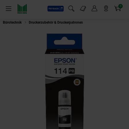
0
Payback
Markt-Angebote
Artikel
Menü
Suchfeld einblenden
Mein Konto
Markt finden
Warenkorb
Bürotechnik
Druckerzubehör & Druckerpatronen
Epson 114 EcoTank Foto