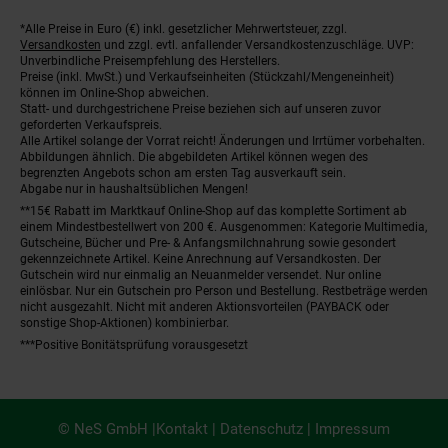
*Alle Preise in Euro (€) inkl. gesetzlicher Mehrwertsteuer, zzgl.
Fußnoten
Versandkosten
und zzgl. evtl. anfallender Versandkostenzuschläge. UVP:
Unverbindliche Preisempfehlung des Herstellers.
Preise (inkl. MwSt.) und Verkaufseinheiten (Stückzahl/Mengeneinheit)
können im Online-Shop abweichen.
Statt- und durchgestrichene Preise beziehen sich auf unseren zuvor
geforderten Verkaufspreis.
Alle Artikel solange der Vorrat reicht! Änderungen und Irrtümer vorbehalten.
Abbildungen ähnlich. Die abgebildeten Artikel können wegen des
begrenzten Angebots schon am ersten Tag ausverkauft sein.
Abgabe nur in haushaltsüblichen Mengen!
**15€ Rabatt im Marktkauf Online-Shop auf das komplette Sortiment ab
einem Mindestbestellwert von 200 €. Ausgenommen: Kategorie Multimedia,
Gutscheine, Bücher und Pre- & Anfangsmilchnahrung sowie gesondert
gekennzeichnete Artikel. Keine Anrechnung auf Versandkosten. Der
Gutschein wird nur einmalig an Neuanmelder versendet. Nur online
einlösbar. Nur ein Gutschein pro Person und Bestellung. Restbeträge werden
nicht ausgezahlt. Nicht mit anderen Aktionsvorteilen (PAYBACK oder
sonstige Shop-Aktionen) kombinierbar.
***Positive Bonitätsprüfung vorausgesetzt
© NeS GmbH |
Kontakt
|
Datenschutz
|
Impressum