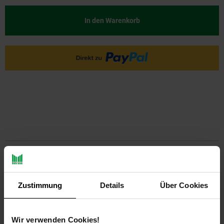
In den Warenkorb
PAYBACK
Zustimmung
Details
Über Cookies
Payback Punkte
Basis°Punkte:
12
Extra°Punkte:
0
Wir verwenden Cookies!