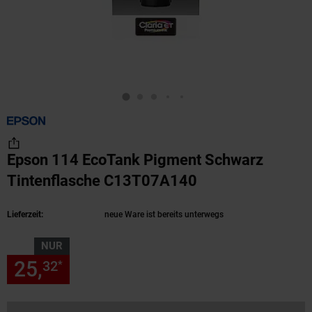
Epson 114 EcoTank Pigment Schwarz
Tintenflasche C13T07A140
(Produkt aktuell
Lieferzeit:
neue Ware ist bereits unterwegs
NUR
25,
nur 25,
€ Sternchen Fußn
32
32
*