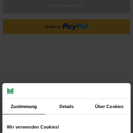
Aktuell ausverkauft
PAYBACK
Payback Punkte
Basis°Punkte:
12
Zustimmung
Details
Über Cookies
Extra°Punkte:
0
Wir verwenden Cookies!