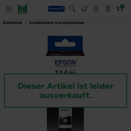
0
Payback
Markt-Angebote
Artikel
Menü
Suchfeld einblenden
Mein Konto
Markt finden
Warenkorb
Bürotechnik
Druckerzubehör & Druckerpatronen
Epson 114 EcoTank Pigm