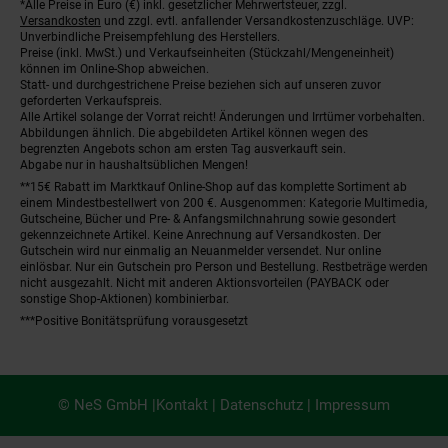
*Alle Preise in Euro (€) inkl. gesetzlicher Mehrwertsteuer, zzgl.
Fußnoten
Versandkosten
und zzgl. evtl. anfallender Versandkostenzuschläge. UVP:
Unverbindliche Preisempfehlung des Herstellers.
Preise (inkl. MwSt.) und Verkaufseinheiten (Stückzahl/Mengeneinheit)
können im Online-Shop abweichen.
Statt- und durchgestrichene Preise beziehen sich auf unseren zuvor
geforderten Verkaufspreis.
Alle Artikel solange der Vorrat reicht! Änderungen und Irrtümer vorbehalten.
Abbildungen ähnlich. Die abgebildeten Artikel können wegen des
begrenzten Angebots schon am ersten Tag ausverkauft sein.
Abgabe nur in haushaltsüblichen Mengen!
**15€ Rabatt im Marktkauf Online-Shop auf das komplette Sortiment ab
einem Mindestbestellwert von 200 €. Ausgenommen: Kategorie Multimedia,
Gutscheine, Bücher und Pre- & Anfangsmilchnahrung sowie gesondert
gekennzeichnete Artikel. Keine Anrechnung auf Versandkosten. Der
Gutschein wird nur einmalig an Neuanmelder versendet. Nur online
einlösbar. Nur ein Gutschein pro Person und Bestellung. Restbeträge werden
nicht ausgezahlt. Nicht mit anderen Aktionsvorteilen (PAYBACK oder
sonstige Shop-Aktionen) kombinierbar.
***Positive Bonitätsprüfung vorausgesetzt
© NeS GmbH |
Kontakt
|
Datenschutz
|
Impressum