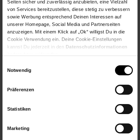
Seiten sicher und zuverlässig anzubieten, eine Vielzahl
PAYBACK
von Services bereitzustellen, diese stetig zu verbessern
sowie Werbung entsprechend Deinen Interessen auf
unserer Homepage, Social Media und Partnerseiten
Payback Punkte
Basis°Punkte:
31
Extra°Punkte:
0
anzuzeigen. Mit einem Klick auf „Ok“ willigst Du in die
Cookie Verwendung ein. Deine Cookie-Einstellungen
kannst Du jederzeit in den
Datenschutzinformationen
ändern bzw. widerrufen.
Produktbeschreibung
Einwilligungsauswahl
Notwendig
Epson 405XL Koffer Druckerpatrone Schwarz eignet sich
ausgezeichnet für den Druck laserscharfer
Geschäftsdokumente. Dank Pigmenttinte sind gedruckte
Präferenzen
Dokumente wasser- und schmutzabweisend sowie
textmarkerfest.
Statistiken
Artikelnummer: 3093886000
EAN: 8715946670393
Artikel gehört zur Kategorie:
Druckerzubehör &
Marketing
Druckerpatronen