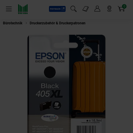
0
Payback
Markt-Angebote
Artikel
Menü
Suchfeld einblenden
Mein Konto
Markt finden
Warenkorb
Bürotechnik
Druckerzubehör & Druckerpatronen
Epson 405XL Koffer Dru