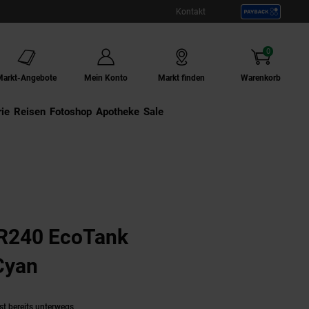
Kontakt
0
Artikel
Markt-Angebote
Mein Konto
Markt finden
Warenkorb
ie
Externer Link:
Reisen
Externer Link:
Fotoshop
Externer Link:
Apotheke
Sale
R240 EcoTank
 Cyan
(Produkt aktuell ausverkauft)
st bereits unterwegs