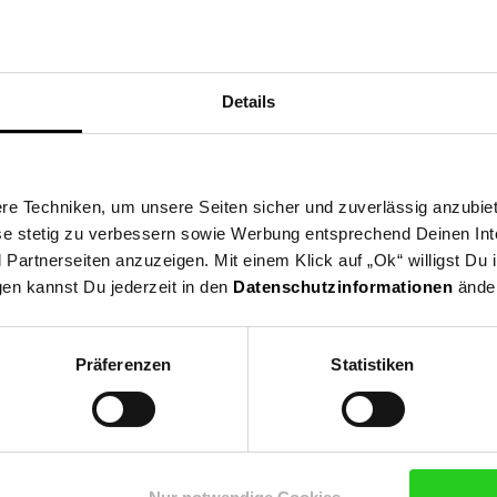
Details
ng
Versandinformationen
Herstellerinformationen
e Techniken, um unsere Seiten sicher und zuverlässig anzubiet
tige und praktische 102-Tintenserie. Die Tintenflaschen in vier Fa
ese stetig zu verbessern sowie Werbung entsprechend Deinen In
anz besonders zur Herstellung von hochwertigen Dokumenten. Mit e
n, ohne eine Tintenpatrone wechseln zu müssen.
artnerseiten anzuzeigen. Mit einem Klick auf „Ok“ willigst Du
gen kannst Du jederzeit in den
Datenschutzinformationen
änder
ckerzubehör & Druckerpatronen
Präferenzen
Statistiken