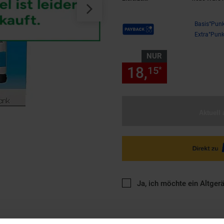
Payback Punkte
Basis°Punk
Extra°Punk
NUR
18,
nur 18,
15
15
*
Aktuell 
Ja, ich möchte ein Altger