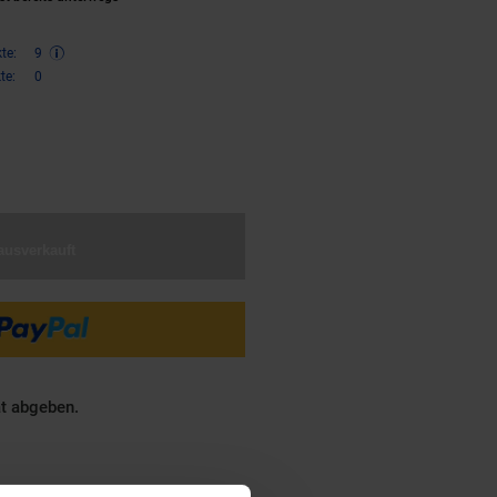
te:
9
te:
0
€ Sternchen Fußnote, Details am
ausverkauft
ät abgeben.