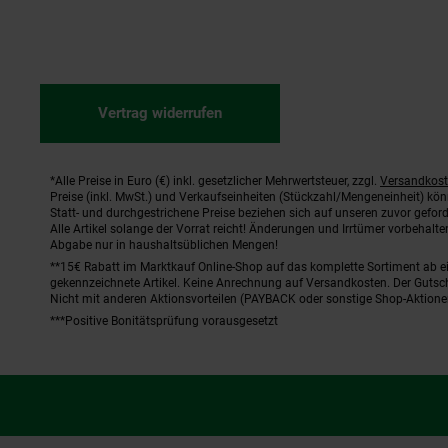
Vertrag widerrufen
*Alle Preise in Euro (€) inkl. gesetzlicher Mehrwertsteuer, zzgl.
Versandkos
Fußnoten
Preise (inkl. MwSt.) und Verkaufseinheiten (Stückzahl/Mengeneinheit) kö
Statt- und durchgestrichene Preise beziehen sich auf unseren zuvor geford
Alle Artikel solange der Vorrat reicht! Änderungen und Irrtümer vorbehal
Abgabe nur in haushaltsüblichen Mengen!
**15€ Rabatt im Marktkauf Online-Shop auf das komplette Sortiment ab 
gekennzeichnete Artikel. Keine Anrechnung auf Versandkosten. Der Gutsch
Nicht mit anderen Aktionsvorteilen (PAYBACK oder sonstige Shop-Aktione
***Positive Bonitätsprüfung vorausgesetzt