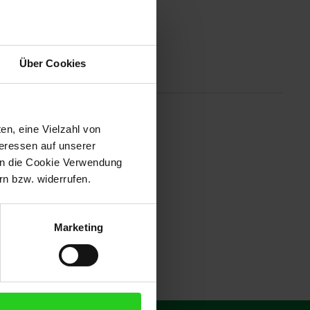
Über Cookies
Altgeräterücknahme
en, eine Vielzahl von
rben kombinieren Farbstoff- und
teressen auf unserer
inem einzigen Tintensatz können
 in die Cookie Verwendung
n bzw. widerrufen.
Marketing