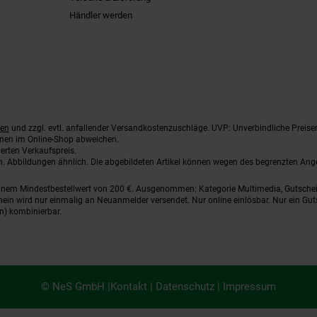
Händler werden
ten
und zzgl. evtl. anfallender Versandkostenzuschläge. UVP: Unverbindliche Preise
nnen im Online-Shop abweichen.
erten Verkaufspreis.
ten. Abbildungen ähnlich. Die abgebildeten Artikel können wegen des begrenzten An
einem Mindestbestellwert von 200 €. Ausgenommen: Kategorie Multimedia, Gutsche
ein wird nur einmalig an Neuanmelder versendet. Nur online einlösbar. Nur ein Gut
n) kombinierbar.
© NeS GmbH |
Kontakt
|
Datenschutz
|
Impressum