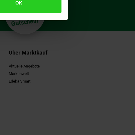
€
OK
15
**
Gutschein
Über Marktkauf
Aktuelle Angebote
Markenwelt
Edeka Smart