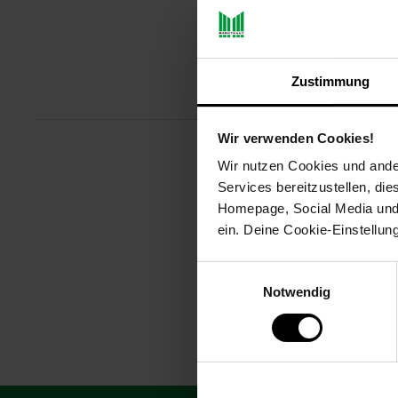
Zustimmung
Produktbeschreibu
Wir verwenden Cookies!
Wir nutzen Cookies und ander
Entdecken Sie unsere kostengüns
Services bereitzustellen, di
Pigmenttinte und eignen sich g
Sie Tausende von Seiten drucke
Homepage, Social Media und P
ein. Deine Cookie-Einstellun
Artikelnummer: 3093012000
EAN: 8715946643359
Einwilligungsauswahl
Artikel gehört zur Kategorie:
Dru
Notwendig