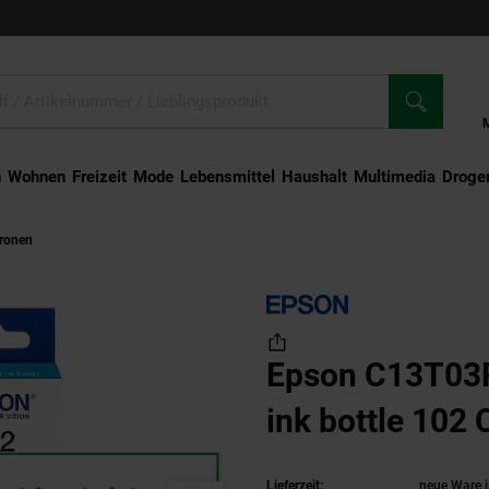
n
Wohnen
Freizeit
Mode
Lebensmittel
Haushalt
Multimedia
Droger
tronen
Epson C13T03R240 EcoTank ink bottle 102 Cyan
Epson C13T03
ink bottle 102
Lieferzeit:
neue Ware i