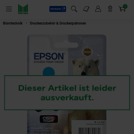
0
Payback
Markt-Angebote
Artikel
Menü
Suchfeld einblenden
Mein Konto
Markt finden
Warenkorb
Bürotechnik
Druckerzubehör & Druckerpatronen
Epson C13T26124012 Eis