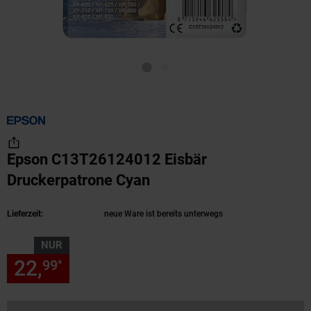
Epson C13T26124012 Eisbär
Druckerpatrone Cyan
(Produkt aktuell ausver
Lieferzeit:
neue Ware ist bereits unterwegs
NUR
22,
nur 22,
€ Sternchen Fußn
99
99
*