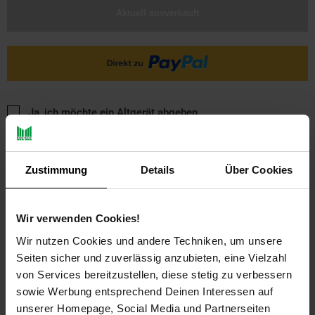
Aktuell ausverkauft
Ja, ich möchte ein Altgerät abgeben.
Zustimmung
Details
Über Cookies
Wir verwenden Cookies!
Wir nutzen Cookies und andere Techniken, um unsere
PAYBACK
Seiten sicher und zuverlässig anzubieten, eine Vielzahl
von Services bereitzustellen, diese stetig zu verbessern
Payback Punkte
Basis°Punkte:
11
sowie Werbung entsprechend Deinen Interessen auf
Extra°Punkte:
0
unserer Homepage, Social Media und Partnerseiten