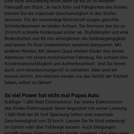
Eine volle Akkuladung reicht dann für bis zu 90 Minuten
Fahrspaß am Stück. Je nach Alter und Fähigkeiten des Kindes
können Sie die maximale Geschwindigkeit in drei Stufen
drosseln. Für die notwendige Bremskraft sorgen gelochte
Scheibenbremsen an beiden Achsen. Sie bremsen das bis zu
25 km/h schnelle Kinderquad sicher ab. Stoßdämpfer und eine
Bodenfreiheit von 85 mm ermöglichen die Geländegängigkeit
und lassen Ihr Kind Unebenheiten spielend überqueren. Mit
anderen Worten: Mit diesem Quad erleben Kinder ihre ersten
Abenteuer mit einem motorisierten Fahrzeug. Sie schulen ihre
Konzentrationsfähigkeit und Aufmerksamkeit. Und Sie lernen
auch, sich verantwortungsvoll zu verhalten. Aber sind wir
einmal ehrlich: Am meisten werden sie das Gefühl der Freiheit
lieben, selbst zu fahren!
So viel Power hat nicht mal Papas Auto
Kräftiger 1.000 Watt Elektromotor. Der starke Elektromotor
des Kinder-Elektroquads Racer begeistert mit seiner Leistung.
1.000 Watt bei 36 Volt Spannung liefern eine maximale
Geschwindigkeit von 25 km/h. Lassen Sie Ihr Kind unbesorgt
im Garten oder über Feldwege sausen. Auch Steigungen
schafft dieses Elektroquad für Kinder spielend. Und alles ohne