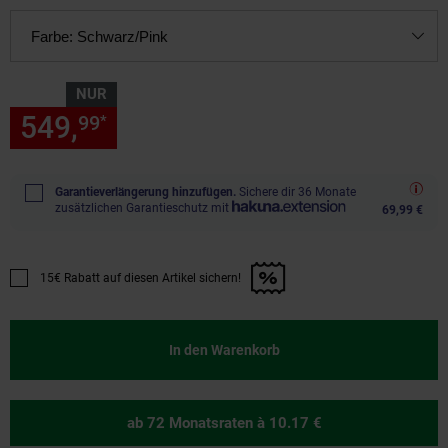
Farbe:
Schwarz/Pink
NUR
549,
nur 549,
€ Sternchen Fu
99
99
*
Garantieverlängerung hinzufügen.
Sichere dir 36 Monate
zusätzlichen Garantieschutz mit
69,99 €
15€ Rabatt auf diesen Artikel sichern!
Promotion "15€ Rabatt auf diesen Artikel sichern!" anwenden
In den Warenkorb
ab 72 Monatsraten
à 10.17 €