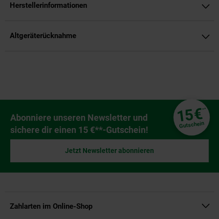
Herstellerinformationen
Altgeräterücknahme
Fußzeile
€
15
**
Newsletter Anmeldung
Abonniere unseren Newsletter und
Gutschein
sichere dir einen 15 €**-Gutschein!
Jetzt Newsletter abonnieren
Zahlarten im Online-Shop