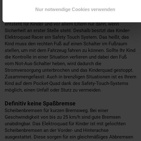
Nur notwendige Cookies verwenden
Sicherheit geht vor.
Safety-Touch-System als Not-Aus-Schalter. Echte Freude
entsteht für Kinder und vor allem Eltern nur dann, wenn
Sicherheit an erster Stelle steht. Deshalb besitzt das Kinder-
Elektroquad Racer ein Safety Touch System. Das heißt, das
Kind muss den rechten Fuß auf einen Schalter im Fußraum
stellen, um mit dem Fahrzeug fahren zu können. Sollte Ihr Kind
die Kontrolle in einer Situation verlieren und dabei den Fuß
vom Not-Aus-Schalter heben, wird dadurch die
Stromversorgung unterbrochen und das Kinderquad gestoppt.
Zusammengefasst: Auch in brenzligen Situationen ist es Ihrem
Kind auf dem Pocket-Quad dank des Safety-Touch-Systems
möglich, einen Unfall oder Sturz zu vermeiden.
Definitiv keine Spaßbremse
Scheibenbremsen für kurzen Bremsweg. Bei einer
Geschwindigkeit von bis zu 25 km/h sind gute Bremsen
unabdingbar. Das Elektroquad für Kinder ist mit gelochten
Scheibenbremsen an der Vorder- und Hinterachse
ausgestattet. Diese sorgen für ein gleichmäßiges Abbremsen