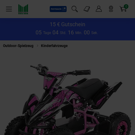
0
Payback
Markt-Angebote
Artikel
Menü
Suchfeld einblenden
Mein Konto
Markt finden
Warenkorb
15 € Gutschein
0
5
0
4
1
5
5
9
Tage
Std.
Min.
Sek.
Outdoor-Spielzeug
Kinderfahrzeuge
Kinderquad Racer 1000, Pocket-Quad 