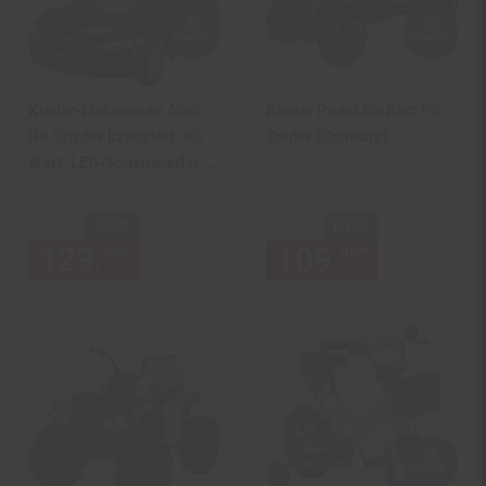
Kinder-Elektroauto Audi
Kinder Pedal Go Kart FS
R8 Spyder lizenziert, 60
Spider (Schwarz)
Watt, LED-Scheinwerfer,
Musik, Hupe,
Fernbedienung, (Schwarz)
NUR
NUR
129,
nur 129,
€ Sternchen Fu
109,
nur 109,
*
*
99
99
99