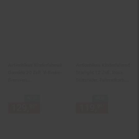
Actionbikes Kinderfahrrad
Actionbikes Kinderfahrrad
Donaldo 20 Zoll, V-Brake-
Starlight 12 Zoll, Rosa,
Bremsen,
Stützräder, Fahrradkorb,
höhenverstellbar,
Klingel, Kettenschutz
Seitenständer, Korb
(Classic)
NUR
NUR
129,
nur 129,
€ Sternchen Fu
119,
nur 119,
*
*
99
99
99