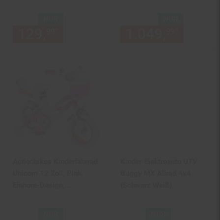
km/h, Soft-Start, LED,
Scheiben-/Trommelbrems
Fernbedienung
en, bis 20 km/h (lackiert
NUR
NUR
Camouflage)
129,
nur 129,
€ Sternchen Fu
1.049,
nur 10
*
*
99
99
99
Actionbikes Kinderfahrrad
Kinder-Elektroauto UTV
Unicorn 12 Zoll, Pink,
Buggy MX Allrad 4x4
Einhorn-Design,
(Schwarz Weiß)
Puppensitz, Stützräder,
Fahrradkorb
NUR
NUR