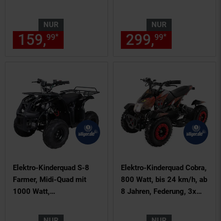
Funktion (Schwarz)
Scheibenbremsen, 3
Geschwindigkeitsstufen
NUR
NUR
(Gelb)
159,
nur 159,
€ Sternchen Fu
299,
nur 299,
*
*
99
99
99
Elektro-Kinderquad S-8
Elektro-Kinderquad Cobra,
Farmer, Midi-Quad mit
800 Watt, bis 24 km/h, ab
1000 Watt,
8 Jahren, Federung, 3x
Scheiben-/Trommelbrems
12V-Akku,
en, bis 20 km/h, ab 8
Scheibenbremsen
NUR
NUR