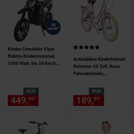
Kundenbewertung: 5 von 5 Ste
Kinder-Crossbike Viper,
Elektro-Kindermotorrad,
Actionbikes Kinderfahrrad
1000 Watt, bis 24 km/h,
Retrostar 20 Zoll, Rosa,
Scheibenbremsen, ab 8
Fahrradständer,
Jahren (Schwarz)
Gepäckträger, Sattel
gefedert (Rosa)
NUR
NUR
449,
nur 449,
€ Sternchen Fu
189,
nur 189,
*
*
99
99
99