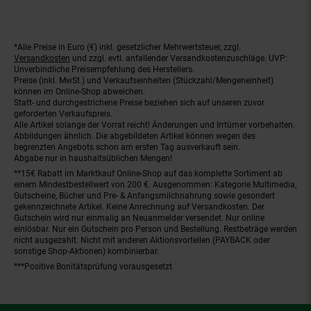
*Alle Preise in Euro (€) inkl. gesetzlicher Mehrwertsteuer, zzgl.
Fußnoten
Versandkosten
und zzgl. evtl. anfallender Versandkostenzuschläge. UVP:
Unverbindliche Preisempfehlung des Herstellers.
Preise (inkl. MwSt.) und Verkaufseinheiten (Stückzahl/Mengeneinheit)
können im Online-Shop abweichen.
Statt- und durchgestrichene Preise beziehen sich auf unseren zuvor
geforderten Verkaufspreis.
Alle Artikel solange der Vorrat reicht! Änderungen und Irrtümer vorbehalten.
Abbildungen ähnlich. Die abgebildeten Artikel können wegen des
begrenzten Angebots schon am ersten Tag ausverkauft sein.
Abgabe nur in haushaltsüblichen Mengen!
**15€ Rabatt im Marktkauf Online-Shop auf das komplette Sortiment ab
einem Mindestbestellwert von 200 €. Ausgenommen: Kategorie Multimedia,
Gutscheine, Bücher und Pre- & Anfangsmilchnahrung sowie gesondert
gekennzeichnete Artikel. Keine Anrechnung auf Versandkosten. Der
Gutschein wird nur einmalig an Neuanmelder versendet. Nur online
einlösbar. Nur ein Gutschein pro Person und Bestellung. Restbeträge werden
nicht ausgezahlt. Nicht mit anderen Aktionsvorteilen (PAYBACK oder
sonstige Shop-Aktionen) kombinierbar.
***Positive Bonitätsprüfung vorausgesetzt