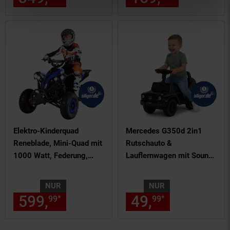
Elektro-Kinderquad
Mercedes G350d 2in1
Reneblade, Mini-Quad mit
Rutschauto &
1000 Watt, Federung,
Lauflernwagen mit Sound-
Scheibenbremsen,
Lenkrad, ab 1 Jahr
drosselbar, LEDs (Classic,
NUR
NUR
Schwarz/Blau)
599,
nur 599,
€ Sternchen Fu
49,
nur 49,
€
*
*
99
99
99
99