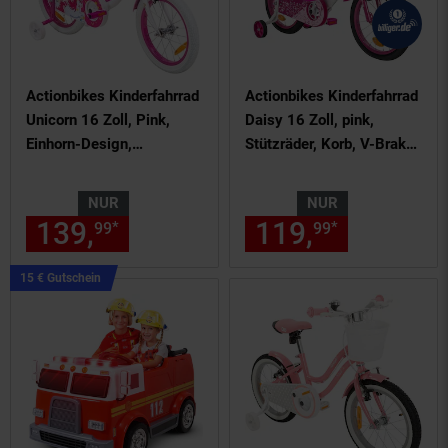
Actionbikes Kinderfahrrad
Actionbikes Kinderfahrrad
Unicorn 16 Zoll, Pink,
Daisy 16 Zoll, pink,
Einhorn-Design,
Stützräder, Korb, V-Brake-
Puppensitz, Stützräder,
Bremsen, Antirutschgriffe
Fahrradkorb
(East)
NUR
NUR
139,
nur 139,
€ Sternchen Fu
119,
nur 119,
*
*
99
99
99
Kampagnen
15 € Gutschein
Artikel15
€
Gutschein