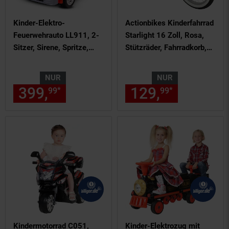
Kinder-Elektro-
Actionbikes Kinderfahrrad
Feuerwehrauto LL911, 2-
Starlight 16 Zoll, Rosa,
Sitzer, Sirene, Spritze,
Stützräder, Fahrradkorb,
EVA-Reifen, 90 Watt,
Klingel, Kettenschutz
Fernbedienung
(Classic)
NUR
NUR
399,
nur 399,
€ Sternchen Fu
129,
nur 129,
*
*
99
99
99
Kindermotorrad C051,
Kinder-Elektrozug mit