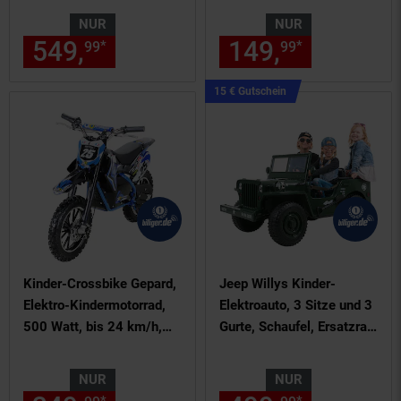
bis 24 km/h
NUR
NUR
(Schwarz/Grün)
549,
nur 549,
€ Sternchen Fu
149,
nur 149,
*
*
99
99
99
Kampagnen
15 € Gutschein
Artikel15
€
Gutschein
Kinder-Crossbike Gepard,
Jeep Willys Kinder-
Elektro-Kindermotorrad,
Elektroauto, 3 Sitze und 3
500 Watt, bis 24 km/h,
Gurte, Schaufel, Ersatzrad,
verstärkte Gabel, ab 8 J.
Federung, Allrad 4x4,
(Blau)
LEDs
NUR
NUR