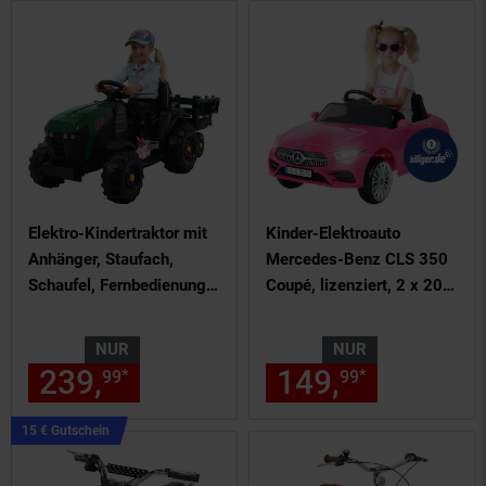
Elektro-Kindertraktor mit
Kinder-Elektroauto
Anhänger, Staufach,
Mercedes-Benz CLS 350
Schaufel, Fernbedienung,
Coupé, lizenziert, 2 x 20
90 W, Bremsautomatik,
Watt Motoren, LED-
TD925 (Grün/Schwarz)
Scheinwerfer (Pink)
NUR
NUR
239,
nur 239,
€ Sternchen Fu
149,
nur 149,
*
*
99
99
99
Kampagnen
15 € Gutschein
Artikel15
€
Gutschein