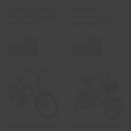
Actionbikes Kinderfahrrad
Kinder-Elektro-
Turbo 16 Zoll, Stützräder,
Feuerwehrauto LF112,
V-Brake-Bremsen,
Wasserspritze, Sirene,
Lenker-/Kettenschutz,
Sprechanlage,
Klingel
Einsatzlicht, 50W, MP3
NUR
NUR
129,
nur 129,
€ Sternchen Fu
129,
nur 129,
*
*
99
99
99
Actionbikes Kinderfahrrad
Actionbikes Kinderfahrrad