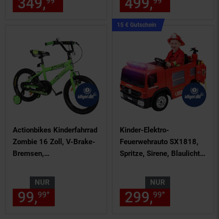
349,
nur 349,
€ Sternchen Fu
499,
nur 499,
*
*
99
99
99
Kampagnen
15 € Gutschein
Artikel15
€
Gutschein
Actionbikes Kinderfahrrad
Kinder-Elektro-
Zombie 16 Zoll, V-Brake-
Feuerwehrauto SX1818,
Bremsen,
Spritze, Sirene, Blaulicht,
höhenverstellbar,
70 Watt, Servolenkung,
Stützräder, Reflektoren
Bluetooth
NUR
NUR
99,
nur 99,
€ Sternchen Fußn
299,
nur 299,
*
*
99
99
99