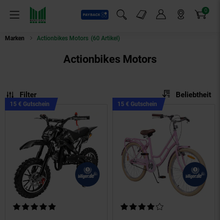
0
Payback
Markt-Angebote
Artikel
Menü
Suchfeld einblenden
Mein Konto
Markt finden
Warenkorb
Marken
Actionbikes Motors
(60 Artikel)
Actionbikes Motors
Sortierung
Sortierung:
Filter
Beliebtheit
Kampagnen
Kampagnen
15 € Gutschein
15 € Gutschein
Artikel15
Artikel15
€
€
Gutschein
Gutschein
Kundenbewertung: 5 von 5 Sternen
Kundenbewertung: 4 von 5 Ste