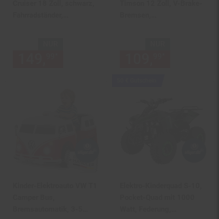
Cruiser 18 Zoll, schwarz,
Timson 12 Zoll, V-Brake-
Fahrradständer,
Bremsen,
Antirutschgriffe,
höhenverstellbar,
Lenkerschutz
Stützräder, Korb
NUR
NUR
(Schwarz/Blau)
149,
nur 149,
€ Sternchen Fu
109,
nur 109,
*
*
99
99
99
Kampagnen
50 € Gutschein
Artikel50
€
Gutschein
Kinder-Elektroauto VW T1
Elektro-Kinderquad S-10,
Camper Bus,
Pocket-Quad mit 1000
Bremsautomatik, 3-5
Watt, Federung,