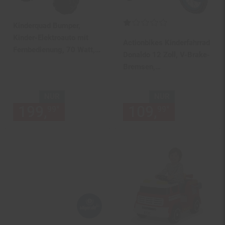
Kundenbewertung: 1 von 5 Ste
Kinderquad Bumper,
Kinder-Elektroauto mit
Actionbikes Kinderfahrrad
Fernbedienung, 70 Watt,
Donaldo 12 Zoll, V-Brake-
Stoßdämpfer,
Bremsen,
Bremsautomatik, LED
höhenverstellbar,
(Weiß)
Stützräder, Korb
NUR
NUR
199,
nur 199,
€ Sternchen Fu
109,
nur 109,
*
*
99
99
99