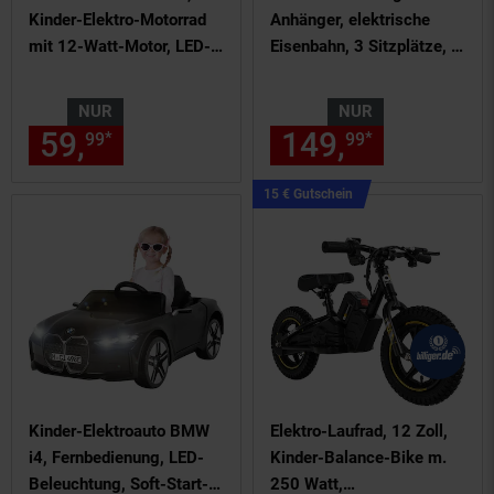
Kinder-Elektro-Motorrad
Anhänger, elektrische
mit 12-Watt-Motor, LED-
Eisenbahn, 3 Sitzplätze, 5
Scheinwerfer, 2-Gang-
km/h, Soft-Start, 180
Getriebe (Schwarz)
Watt (2.0)
NUR
NUR
59,
nur 59,
€ Sternchen Fußn
149,
nur 149,
*
*
99
99
99
Kampagnen
15 € Gutschein
Artikel15
€
Gutschein
Kinder-Elektroauto BMW
Elektro-Laufrad, 12 Zoll,
i4, Fernbedienung, LED-
Kinder-Balance-Bike m.
Beleuchtung, Soft-Start-
250 Watt,