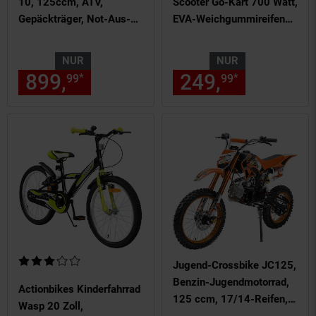
10, 125ccm, ATV,
Scooter Go-Kart 700 Watt,
Gepäckträger, Not-Aus-
EVA-Weichgummireifen
Leine, Halbautomatik,
vorne, Bremsautomatik
Scheibenbremse
(Weiß)
NUR
NUR
(Metallic/Rot)
899,
nur 899,
€ Sternchen Fu
249,
nur 249,
*
*
99
99
99
Kundenbewertung: 3 von 5 Sternen
Jugend-Crossbike JC125,
Benzin-Jugendmotorrad,
Actionbikes Kinderfahrrad
125 ccm, 17/14-Reifen,
Wasp 20 Zoll,