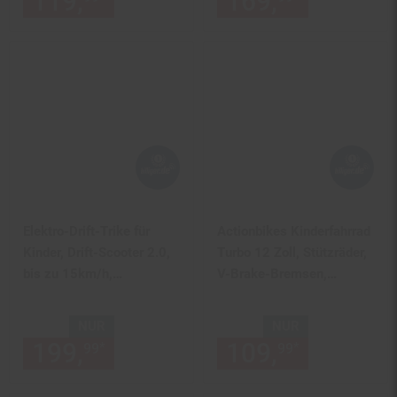
119,
nur 119,
€ Sternchen Fu
169,
nur 169,
Elektro-Drift-Trike für
Actionbikes Kinderfahrrad
Kinder, Drift-Scooter 2.0,
Turbo 12 Zoll, Stützräder,
bis zu 15km/h,
V-Brake-Bremsen,
drosselbar, Hupe, LED-
Lenker-/Kettenschutz,
Driftrollen (Space Blue)
Klingel
NUR
NUR
199,
nur 199,
€ Sternchen Fu
109,
nur 109,
*
*
99
99
99