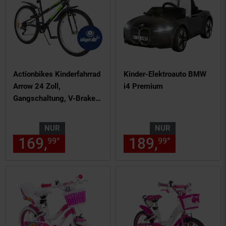
Actionbikes Kinderfahrrad
Kinder-Elektroauto BMW
Arrow 24 Zoll,
i4 Premium
Gangschaltung, V-Brake-
Bremsen, verstellbar,
Diamantrahmen
NUR
NUR
169,
nur 169,
€ Sternchen Fu
189,
nur 189,
*
*
99
99
99