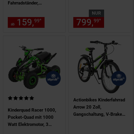
4-Takt-Motor, 80 km/h, ab
Fahrradständer,
14 J. (Orange)
Schutzbleche, verstellbar,
NUR
V-Brake-Bremsen
159,
ab 159,
€ Sternchen F
799,
nur 799,
*
*
99
99
99
(Schwarz-Grün)
ab
Kundenbewertung: 5 von 5 Sternen
Actionbikes Kinderfahrrad
Arrow 20 Zoll,
Kinderquad Racer 1000,
Gangschaltung, V-Brake-
Pocket-Quad mit 1000
Bremsen, verstellbar,
Watt Elektromotor, 3
Diamantrahmen
Batterien, Stoßdämpfer,