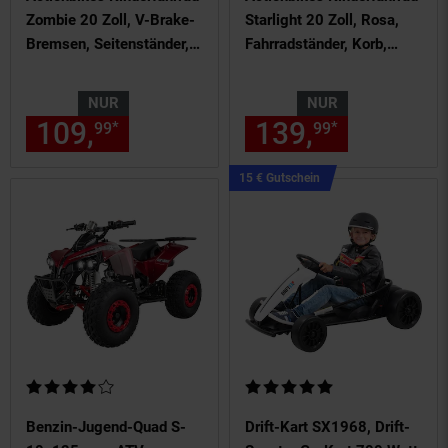
Zombie 20 Zoll, V-Brake-
Starlight 20 Zoll, Rosa,
Bremsen, Seitenständer,
Fahrradständer, Korb,
Reflektoren, Kettenschutz
Klingel, Kettenschutz
(Classic)
NUR
NUR
109,
nur 109,
€ Sternchen Fu
139,
nur 139,
*
*
99
99
99
Kampagnen
15 € Gutschein
Artikel15
€
Gutschein
Kundenbewertung: 4 von 5 Sternen
Kundenbewertung: 5 von 5 Ste
Benzin-Jugend-Quad S-
Drift-Kart SX1968, Drift-