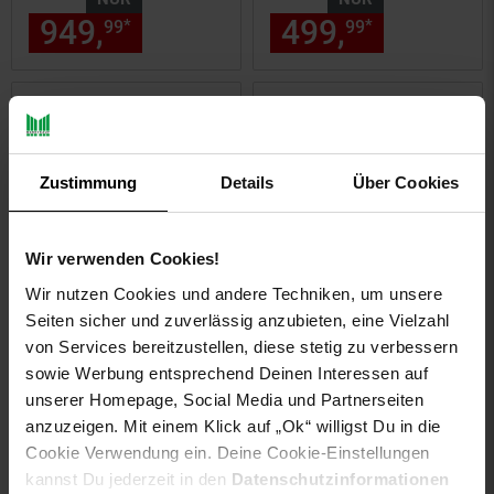
(Schwarz)
(Rot/Schwarz)
949,
nur 949,
€ Sternchen Fu
499,
nur 499,
*
*
99
99
99
Zustimmung
Details
Über Cookies
Wir verwenden Cookies!
Wir nutzen Cookies und andere Techniken, um unsere
Kundenbewertung: 5 von 5 Ste
Kinder-Elektroauto
Seiten sicher und zuverlässig anzubieten, eine Vielzahl
Mercedes AMG GLC 63S
von Services bereitzustellen, diese stetig zu verbessern
Actionbikes Kinderfahrrad
Coupé, 4x4-Antrieb,
sowie Werbung entsprechend Deinen Interessen auf
Butterfly 20 Zoll, Pink,
Fernbedienung, 140 Watt,
unserer Homepage, Social Media und Partnerseiten
Fahrradständer,
LED, EVA-Reifen (Weiß)
anzuzeigen. Mit einem Klick auf „Ok“ willigst Du in die
Kettenschutz,
Cookie Verwendung ein. Deine Cookie-Einstellungen
Antirutschgriffel
NUR
NUR
kannst Du jederzeit in den
Datenschutzinformationen
(Weiß/Pink)