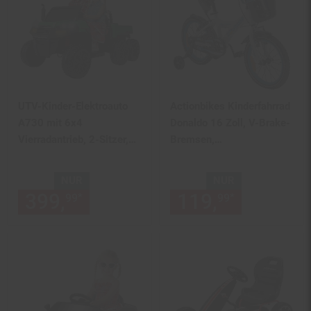
UTV-Kinder-Elektroauto
Actionbikes Kinderfahrrad
A730 mit 6x4
Donaldo 16 Zoll, V-Brake-
Vierradantrieb, 2-Sitzer,
Bremsen,
Kippmulde,
höhenverstellbar,
Fernbedienung, EVA-
Stützräder, Korb
NUR
NUR
Reifen (Grün/Schwarz)
399,
nur 399,
€ Sternchen Fu
119,
nur 119,
*
*
99
99
99